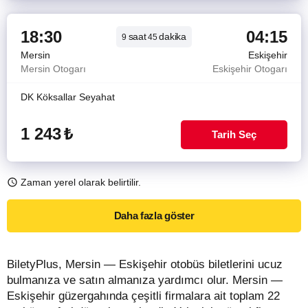
18:30
04:15
saat
dakika
9
45
Mersin
Eskişehir
Mersin Otogarı
Eskişehir Otogarı
DK Köksallar Seyahat
1 243
₺
Tarih Seç
Zaman yerel olarak belirtilir.
Daha fazla göster
BiletyPlus, Mersin — Eskişehir otobüs biletlerini ucuz
bulmanıza ve satın almanıza yardımcı olur. Mersin —
Eskişehir güzergahında çeşitli firmalara ait toplam 22