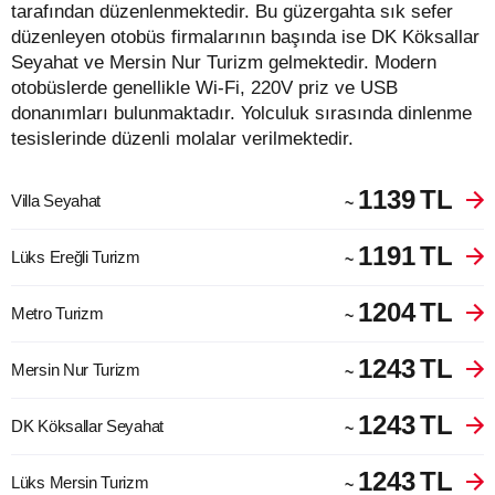
tarafından düzenlenmektedir. Bu güzergahta sık sefer
düzenleyen otobüs firmalarının başında ise DK Köksallar
Seyahat ve Mersin Nur Turizm gelmektedir. Modern
otobüslerde genellikle Wi-Fi, 220V priz ve USB
donanımları bulunmaktadır. Yolculuk sırasında dinlenme
tesislerinde düzenli molalar verilmektedir.
1139
TL
Villa Seyahat
~
1191
TL
Lüks Ereğli Turizm
~
1204
TL
Metro Turizm
~
1243
TL
Mersin Nur Turizm
~
1243
TL
DK Köksallar Seyahat
~
1243
TL
Lüks Mersin Turizm
~