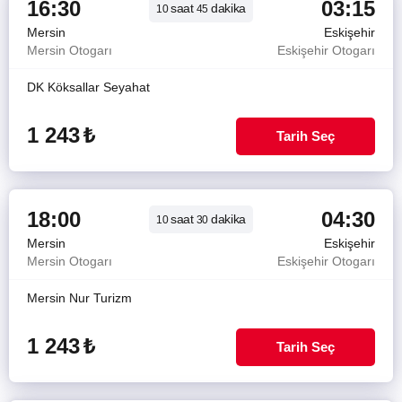
16:30
03:15
saat
dakika
10
45
Mersin
Eskişehir
Mersin Otogarı
Eskişehir Otogarı
DK Köksallar Seyahat
1 243
₺
Tarih Seç
18:00
04:30
saat
dakika
10
30
Mersin
Eskişehir
Mersin Otogarı
Eskişehir Otogarı
Mersin Nur Turizm
1 243
₺
Tarih Seç