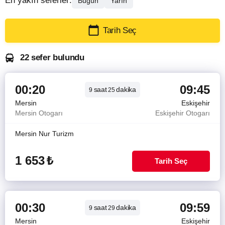
En yakın seferler:
Bugün
Yarın
Tarih Seç
22 sefer bulundu
00:20
09:45
saat
dakika
9
25
Mersin
Eskişehir
Mersin Otogarı
Eskişehir Otogarı
Mersin Nur Turizm
1 653
₺
Tarih Seç
00:30
09:59
saat
dakika
9
29
Mersin
Eskişehir