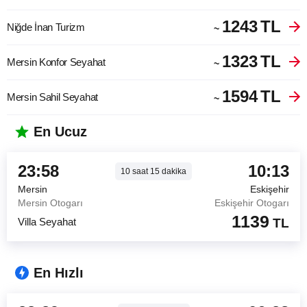
1243
TL
Niğde İnan Turizm
~
1323
TL
Mersin Konfor Seyahat
~
1594
TL
Mersin Sahil Seyahat
~
En Ucuz
23:58
10:13
10
saat
15
dakika
Mersin
Eskişehir
Mersin Otogarı
Eskişehir Otogarı
1139
Villa Seyahat
TL
En Hızlı