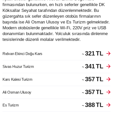
firmasından bulunurken, en hızlı seferler genellikle DK
Köksallar Seyahat tarafından düzenlenmektedir. Bu
güzergahta sık sefer düzenleyen otobüs firmalarının
başında ise Ali Osman Ulusoy ve Es Turizm gelmektedir.
Modern otobüslerde genellikle Wi-Fi, 220V priz ve USB
donanımları bulunmaktadır. Yolculuk sırasında dinlenme
tesislerinde düzenli molalar verilmektedir.
321
TL
Rıdvan Ekinci Doğu Kars
~
341
TL
Sivas Huzur Turizm
~
357
TL
Kars Kalesi Turizm
~
357
TL
Ali Osman Ulusoy
~
388
TL
Es Turizm
~