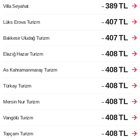
389
TL
Villa Seyahat
~
407
TL
Lüks Erova Turizm
~
407
TL
Balıkesir Uludağ Turizm
~
408
TL
Elazığ Hazar Turizm
~
408
TL
As Kahramanmaraş Turizm
~
408
TL
Türkay Turizm
~
408
TL
Mersin Nur Turizm
~
408
TL
Vangölü Turizm
~
408
TL
Topçam Turizm
~