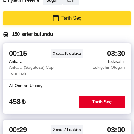
En yakın seferler:
Bugün
Yarın
Tarih Seç
150 sefer bulundu
00:15
03:30
saat
dakika
3
15
Ankara
Eskişehir
Ankara (Söğütözü) Cep
Eskişehir Otogarı
Terminali
Ali Osman Ulusoy
458
₺
Tarih Seç
00:29
03:00
saat
dakika
2
31