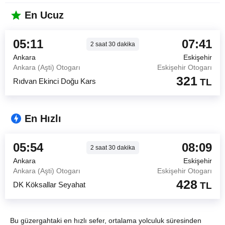
En Ucuz
05:11
07:41
2
saat
30
dakika
Ankara
Eskişehir
Ankara (Aşti) Otogarı
Eskişehir Otogarı
321
Rıdvan Ekinci Doğu Kars
TL
En Hızlı
05:54
08:09
2
saat
30
dakika
Ankara
Eskişehir
Ankara (Aşti) Otogarı
Eskişehir Otogarı
428
DK Köksallar Seyahat
TL
Bu güzergahtaki en hızlı sefer, ortalama yolculuk süresinden