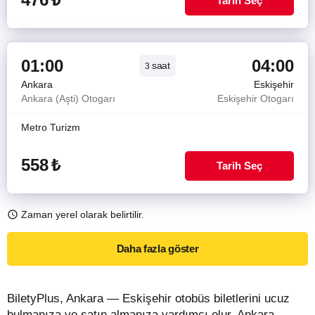
Tarih Seç
01:00
04:00
saat
3
Ankara
Eskişehir
Ankara (Aşti) Otogarı
Eskişehir Otogarı
Metro Turizm
558
₺
Tarih Seç
Zaman yerel olarak belirtilir.
Daha fazla göster
BiletyPlus, Ankara — Eskişehir otobüs biletlerini ucuz
bulmanıza ve satın almanıza yardımcı olur. Ankara —