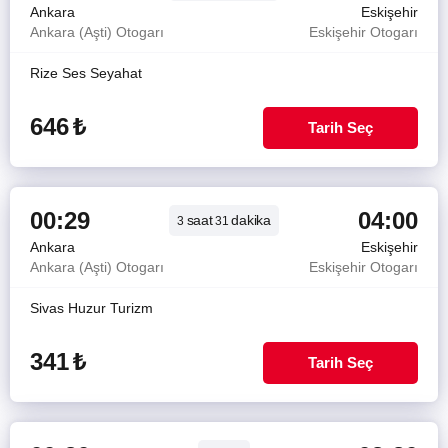
Ankara
Eskişehir
Ankara (Aşti) Otogarı
Eskişehir Otogarı
Rize Ses Seyahat
646
₺
Tarih Seç
00:29
04:00
saat
dakika
3
31
Ankara
Eskişehir
Ankara (Aşti) Otogarı
Eskişehir Otogarı
Sivas Huzur Turizm
341
₺
Tarih Seç