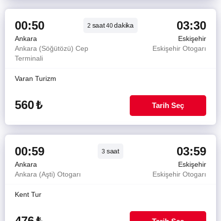
00:50
03:30
saat
dakika
2
40
Ankara
Eskişehir
Ankara (Söğütözü) Cep
Eskişehir Otogarı
Terminali
Varan Turizm
560
₺
Tarih Seç
00:59
03:59
saat
3
Ankara
Eskişehir
Ankara (Aşti) Otogarı
Eskişehir Otogarı
Kent Tur
476
₺