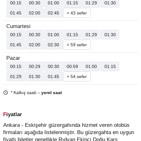
00:15
00:30
01:00
01:15
01:29
01:30
01:45
02:00
02:45
+ 43 sefer
Cumartesi
00:15
00:30
01:00
01:15
01:29
01:30
01:45
02:00
02:30
+ 59 sefer
Pazar
00:15
00:29
00:30
00:59
01:00
01:15
01:29
01:30
01:45
+ 54 sefer
* Kalkış saati –
yerel saat
Fiyatlar
Ankara - Eskişehir güzergahında hizmet veren otobüs
firmaları aşağıda listelenmiştir. Bu güzergahta en uygun
fiyatlı biletler genellikle Rıdvan Ekinci Doğu Kars