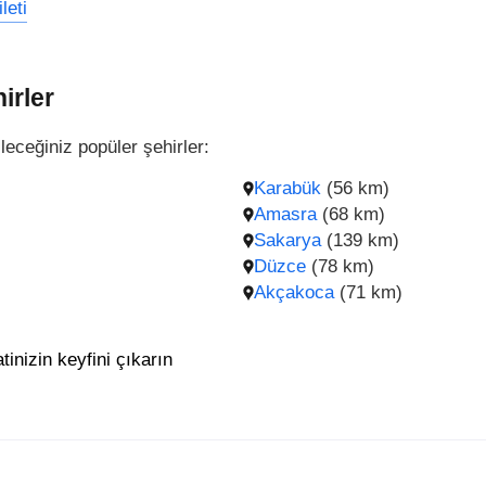
leti
irler
leceğiniz popüler şehirler:
Karabük
(56 km)
Amasra
(68 km)
Sakarya
(139 km)
Düzce
(78 km)
Akçakoca
(71 km)
tinizin keyfini çıkarın