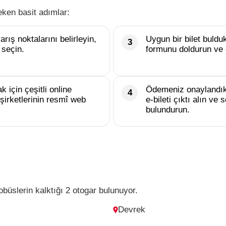
eken basit adımlar:
rış noktalarını belirleyin,
Uygun bir bilet buld
 seçin.
formunu doldurun ve 
k için çeşitli online
Ödemeniz onaylandık
şirketlerinin resmî web
e-bileti çıktı alın v
bulundurun.
büslerin kalktığı 2 otogar bulunuyor.
Devrek