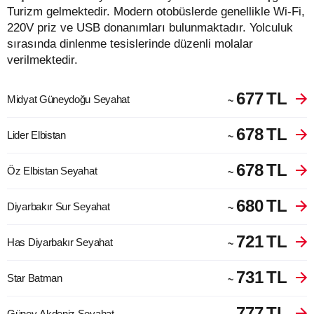
Turizm gelmektedir. Modern otobüslerde genellikle Wi-Fi,
220V priz ve USB donanımları bulunmaktadır. Yolculuk
sırasında dinlenme tesislerinde düzenli molalar
verilmektedir.
677
TL
Midyat Güneydoğu Seyahat
~
678
TL
Lider Elbistan
~
678
TL
Öz Elbistan Seyahat
~
680
TL
Diyarbakır Sur Seyahat
~
721
TL
Has Diyarbakır Seyahat
~
731
TL
Star Batman
~
777
TL
Güney Akdeniz Seyahat