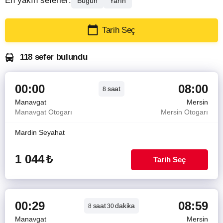
En yakın seferler:
Bugün
Yarın
Tarih Seç
118 sefer bulundu
00:00
08:00
saat
8
Manavgat
Mersin
Manavgat Otogarı
Mersin Otogarı
Mardin Seyahat
1 044
₺
Tarih Seç
00:29
08:59
saat
dakika
8
30
Manavgat
Mersin