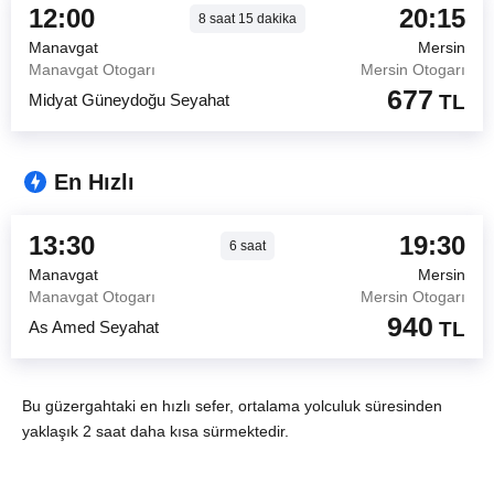
12:00
20:15
8
saat
15
dakika
Manavgat
Mersin
Manavgat Otogarı
Mersin Otogarı
677
Midyat Güneydoğu Seyahat
TL
En Hızlı
13:30
19:30
6
saat
Manavgat
Mersin
Manavgat Otogarı
Mersin Otogarı
940
As Amed Seyahat
TL
Bu güzergahtaki en hızlı sefer, ortalama yolculuk süresinden
yaklaşık 2 saat daha kısa sürmektedir.