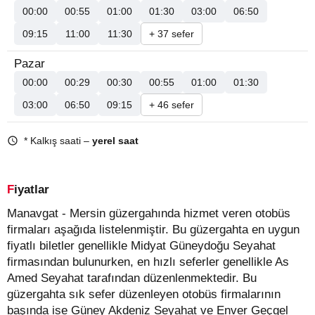
00:00
00:55
01:00
01:30
03:00
06:50
09:15
11:00
11:30
+ 37 sefer
Pazar
00:00
00:29
00:30
00:55
01:00
01:30
03:00
06:50
09:15
+ 46 sefer
* Kalkış saati –
yerel saat
Fiyatlar
Manavgat - Mersin güzergahında hizmet veren otobüs
firmaları aşağıda listelenmiştir. Bu güzergahta en uygun
fiyatlı biletler genellikle Midyat Güneydoğu Seyahat
firmasından bulunurken, en hızlı seferler genellikle As
Amed Seyahat tarafından düzenlenmektedir. Bu
güzergahta sık sefer düzenleyen otobüs firmalarının
başında ise Güney Akdeniz Seyahat ve Enver Geçgel