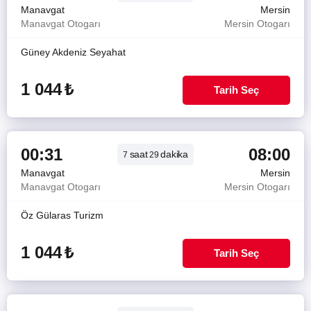
Manavgat
Mersin
Manavgat Otogarı
Mersin Otogarı
Güney Akdeniz Seyahat
1 044
₺
Tarih Seç
00:31
08:00
saat
dakika
7
29
Manavgat
Mersin
Manavgat Otogarı
Mersin Otogarı
Öz Gülaras Turizm
1 044
₺
Tarih Seç