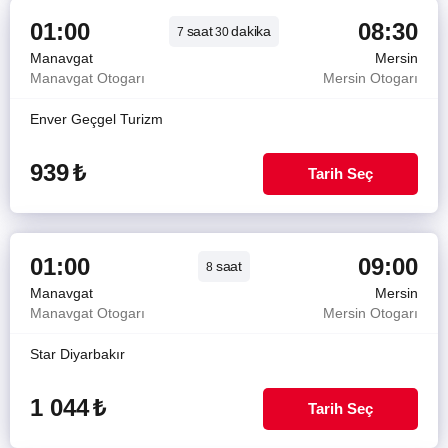
01:00
08:30
saat
dakika
7
30
Manavgat
Mersin
Manavgat Otogarı
Mersin Otogarı
Enver Geçgel Turizm
939
₺
Tarih Seç
01:00
09:00
saat
8
Manavgat
Mersin
Manavgat Otogarı
Mersin Otogarı
Star Diyarbakır
1 044
₺
Tarih Seç