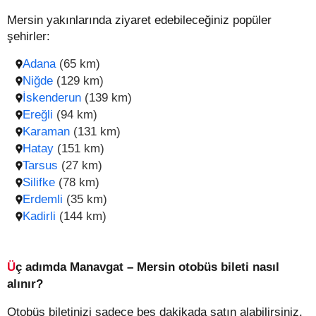
Mersin yakınlarında ziyaret edebileceğiniz popüler
şehirler:
Adana
(65 km)
Niğde
(129 km)
İskenderun
(139 km)
Ereğli
(94 km)
Karaman
(131 km)
Hatay
(151 km)
Tarsus
(27 km)
Silifke
(78 km)
Erdemli
(35 km)
Kadirli
(144 km)
Üç adımda Manavgat – Mersin otobüs bileti nasıl
alınır?
Otobüs biletinizi sadece beş dakikada satın alabilirsiniz.