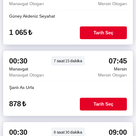
Manavgat Otogarı
Mersin Otogarı
Güney Akdeniz Seyahat
1 065
₺
Tarih Seç
00:30
07:45
saat
dakika
7
15
Manavgat
Mersin
Manavgat Otogarı
Mersin Otogarı
Şanlı As Urfa
878
₺
Tarih Seç
00:30
09:00
saat
dakika
8
30