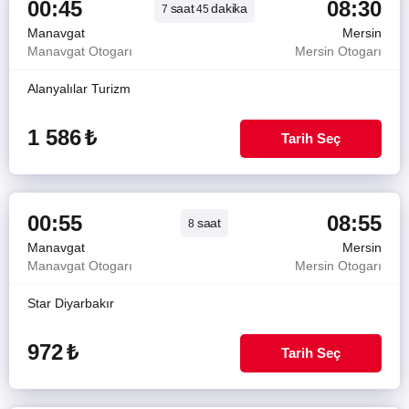
00:45
08:30
saat
dakika
7
45
Manavgat
Mersin
Manavgat Otogarı
Mersin Otogarı
Alanyalılar Turizm
1 586
₺
Tarih Seç
00:55
08:55
saat
8
Manavgat
Mersin
Manavgat Otogarı
Mersin Otogarı
Star Diyarbakır
972
₺
Tarih Seç