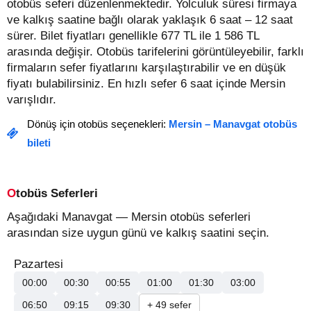
otobüs seferi düzenlenmektedir. Yolculuk süresi firmaya
ve kalkış saatine bağlı olarak yaklaşık 6 saat – 12 saat
sürer.
Bilet fiyatları genellikle 677 TL ile 1 586 TL
arasında değişir.
Otobüs tarifelerini görüntüleyebilir, farklı
firmaların sefer fiyatlarını karşılaştırabilir ve en düşük
fiyatı bulabilirsiniz. En hızlı sefer 6 saat içinde Mersin
varışlıdır.
Dönüş için otobüs seçenekleri:
Mersin – Manavgat otobüs
bileti
Otobüs Seferleri
Aşağıdaki Manavgat — Mersin otobüs seferleri
arasından size uygun günü ve kalkış saatini seçin.
Pazartesi
00:00
00:30
00:55
01:00
01:30
03:00
06:50
09:15
09:30
+ 49 sefer