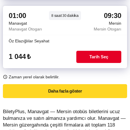
01:00
09:30
saat
dakika
8
30
Manavgat
Mersin
Manavgat Otogarı
Mersin Otogarı
Öz Elazığlılar Seyahat
1 044
₺
Tarih Seç
Zaman yerel olarak belirtilir.
Daha fazla göster
BiletyPlus, Manavgat — Mersin otobüs biletlerini ucuz
bulmanıza ve satın almanıza yardımcı olur. Manavgat —
Mersin güzergahında çeşitli firmalara ait toplam 118