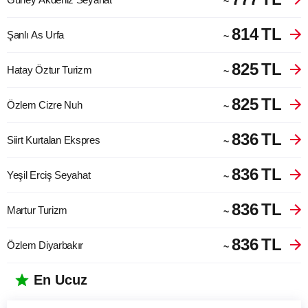
~
814
TL
Şanlı As Urfa
~
825
TL
Hatay Öztur Turizm
~
825
TL
Özlem Cizre Nuh
~
836
TL
Siirt Kurtalan Ekspres
~
836
TL
Yeşil Erciş Seyahat
~
836
TL
Martur Turizm
~
836
TL
Özlem Diyarbakır
~
En Ucuz