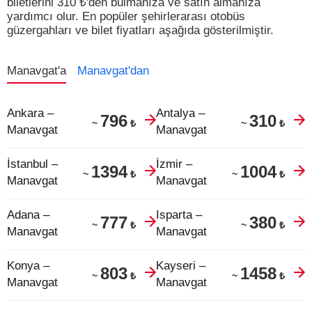
biletlerini
310
₺
'den bulmanıza ve satın almanıza
yardımcı olur.
En popüler şehirlerarası otobüs
güzergahları ve bilet fiyatları aşağıda gösterilmiştir.
Manavgat'a
Manavgat'dan
Ankara –
Antalya –
796
310
₺
₺
~
~
Manavgat
Manavgat
İstanbul –
İzmir –
1394
1004
₺
₺
~
~
Manavgat
Manavgat
Adana –
Isparta –
777
380
₺
₺
~
~
Manavgat
Manavgat
Konya –
Kayseri –
803
1458
₺
₺
~
~
Manavgat
Manavgat