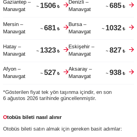
Gaziantep –
Denizli –
1506
685
₺
₺
~
~
Manavgat
Manavgat
Mersin –
Bursa –
681
1032
₺
₺
~
~
Manavgat
Manavgat
Hatay –
Eskişehir –
1323
827
₺
₺
~
~
Manavgat
Manavgat
Afyon –
Aksaray –
527
938
₺
₺
~
~
Manavgat
Manavgat
*Gösterilen fiyat tek yön taşınma içindir, en son
6 ağustos 2026 tarihinde güncellenmiştir.
Otobüs bileti nasıl alınır
Otobüs bileti satın almak için gereken basit adımlar: