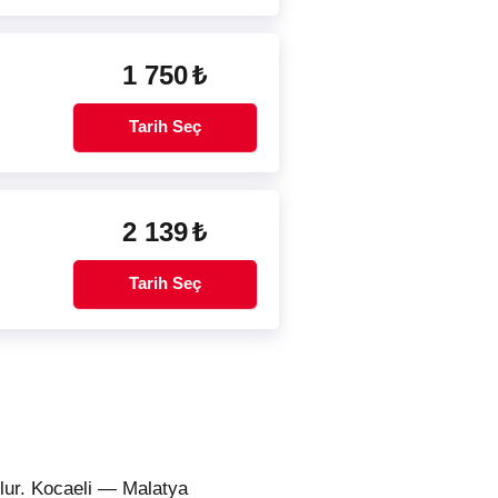
1 750
₺
Tarih Seç
2 139
₺
Tarih Seç
olur. Kocaeli — Malatya