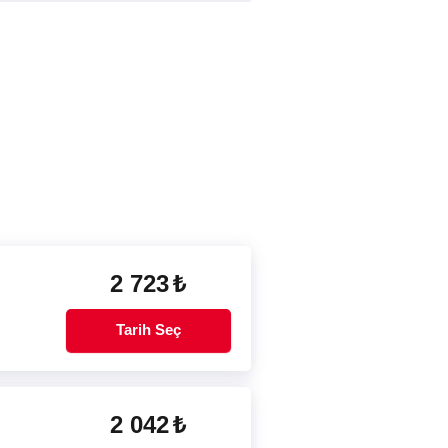
2 723
₺
Tarih Seç
2 042
₺