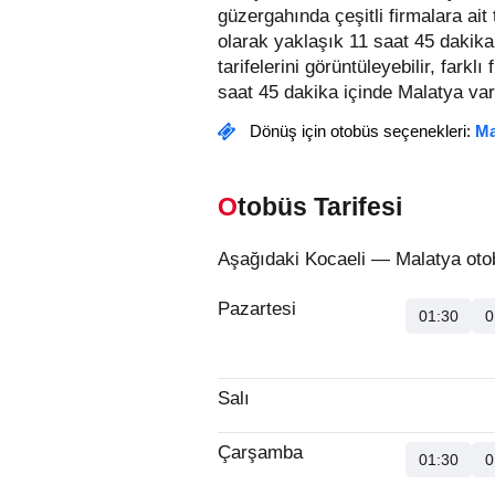
güzergahında çeşitli firmalara ai
olarak yaklaşık 11 saat 45 dakika
tarifelerini görüntüleyebilir, farklı
saat 45 dakika içinde Malatya varı
Dönüş için otobüs seçenekleri:
Ma
Otobüs Tarifesi
Aşağıdaki Kocaeli — Malatya otob
Pazartesi
01:30
0
Salı
Çarşamba
01:30
0