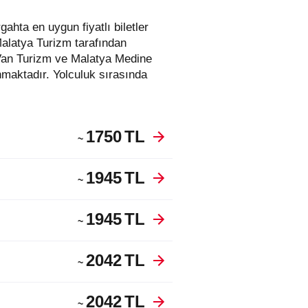
Malatya Turizm tarafından
 Van Turizm ve Malatya Medine
maktadır. Yolculuk sırasında
1750
TL
~
1945
TL
~
1945
TL
~
2042
TL
~
2042
TL
~