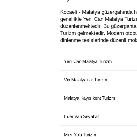
Kocaeli - Malatya güzergahında hizmet veren otobüs firmaları aşağıda listelenmiştir. Bu güzergahta en uygun fiyatlı biletler
genellikle Yeni Can Malatya Turiz
düzenlenmektedir. Bu güzergahta 
Turizm gelmektedir. Modern otobü
dinlenme tesislerinde düzenli mola
Yeni Can Malatya Turizm
Vip Malatyalılar Turizm
Malatya Kayısıkent Turizm
Lider Van Seyahat
Muş Yolu Turizm