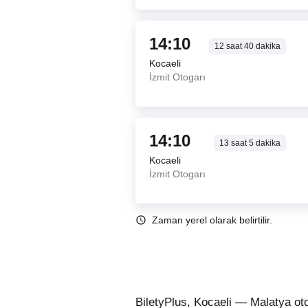
14:10
12
saat
40
dakika
Kocaeli
İzmit Otogarı
14:10
13
saat
5
dakika
Kocaeli
İzmit Otogarı
Zaman yerel olarak belirtilir.
BiletyPlus, Kocaeli — Malatya ot