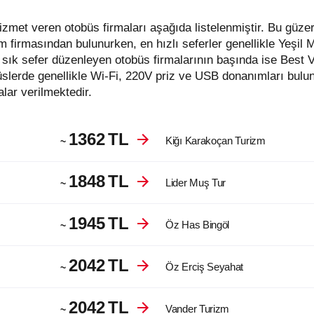
m firmasından bulunurken, en hızlı seferler genellikle Yeşil 
sık sefer düzenleyen otobüs firmalarının başında ise Best
slerde genellikle Wi-Fi, 220V priz ve USB donanımları bulun
lar verilmektedir.
1362
TL
Kiğı Karakoçan Turizm
~
1848
TL
Lider Muş Tur
~
1945
TL
Öz Has Bingöl
~
2042
TL
Öz Erciş Seyahat
~
2042
TL
Vander Turizm
~