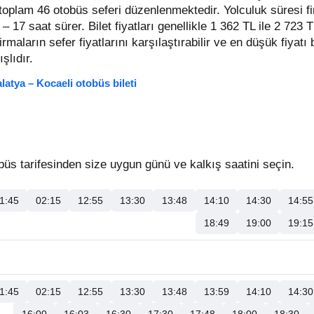
t toplam 46 otobüs seferi düzenlenmektedir. Yolculuk süresi f
 – 17 saat sürer.
Bilet fiyatları genellikle 1 362 TL ile 2 723 
 firmaların sefer fiyatlarını karşılaştırabilir ve en düşük fiyatı 
şlıdır.
latya – Kocaeli otobüs bileti
üs tarifesinden size uygun günü ve kalkış saatini seçin.
1:45
02:15
12:55
13:30
13:48
14:10
14:30
14:55
18:49
19:00
19:15
1:45
02:15
12:55
13:30
13:48
13:59
14:10
14:30