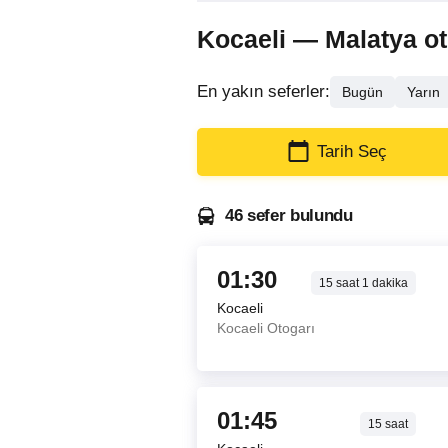
Kocaeli — Malatya otob
En yakın seferler:
Bugün
Yarın
Tarih Seç
46 sefer bulundu
01:30
15
saat
1
dakika
Kocaeli
Kocaeli Otogarı
01:45
15
saat