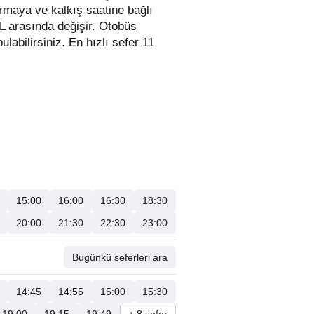
irmaya ve kalkış saatine bağlı
TL arasında değişir.
Otobüs
bulabilirsiniz. En hızlı sefer 11
15:00
16:00
16:30
18:30
20:00
21:30
22:30
23:00
Bugünkü seferleri ara
14:45
14:55
15:00
15:30