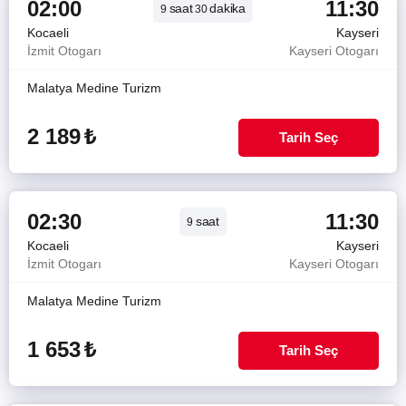
02:00
11:30
saat
dakika
9
30
Kocaeli
Kayseri
İzmit Otogarı
Kayseri Otogarı
Malatya Medine Turizm
2 189
₺
Tarih Seç
02:30
11:30
saat
9
Kocaeli
Kayseri
İzmit Otogarı
Kayseri Otogarı
Malatya Medine Turizm
1 653
₺
Tarih Seç