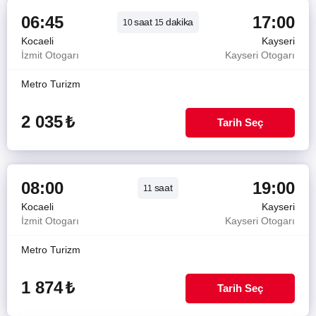
06:45
17:00
saat
dakika
10
15
Kocaeli
Kayseri
İzmit Otogarı
Kayseri Otogarı
Metro Turizm
2 035
₺
Tarih Seç
08:00
19:00
saat
11
Kocaeli
Kayseri
İzmit Otogarı
Kayseri Otogarı
Metro Turizm
1 874
₺
Tarih Seç