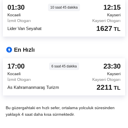
01:30
12:15
10
saat
45
dakika
Kocaeli
Kayseri
İzmit Otogarı
Kayseri Otogarı
1627
Lider Van Seyahat
TL
En Hızlı
17:00
23:30
6
saat
45
dakika
Kocaeli
Kayseri
İzmit Otogarı
Kayseri Otogarı
2211
As Kahramanmaraş Turizm
TL
Bu güzergahtaki en hızlı sefer, ortalama yolculuk süresinden
yaklaşık 4 saat daha kısa sürmektedir.