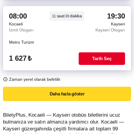
08:00
19:30
saat
dakika
11
30
Kocaeli
Kayseri
İzmit Otogarı
Kayseri Otogarı
Metro Turizm
1 627
₺
Tarih Seç
Zaman yerel olarak belirtilir.
Daha fazla göster
BiletyPlus, Kocaeli — Kayseri otobüs biletlerini ucuz
bulmanıza ve satın almanıza yardımcı olur. Kocaeli —
Kayseri güzergahında çeşitli firmalara ait toplam 99