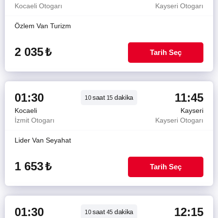
Kocaeli Otogarı
Kayseri Otogarı
Özlem Van Turizm
2 035
₺
Tarih Seç
01:30
11:45
saat
dakika
10
15
Kocaeli
Kayseri
İzmit Otogarı
Kayseri Otogarı
Lider Van Seyahat
1 653
₺
Tarih Seç
01:30
12:15
saat
dakika
10
45