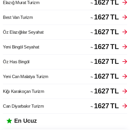
1627
TL
Elazığ Murat Turizm
~
1627
TL
Best Van Turizm
~
1627
TL
Öz Elazığlılar Seyahat
~
1627
TL
Yeni Bingöl Seyahat
~
1627
TL
Öz Has Bingöl
~
1627
TL
Yeni Can Malatya Turizm
~
1627
TL
Kiğı Karakoçan Turizm
~
1627
TL
Can Diyarbakır Turizm
~
En Ucuz