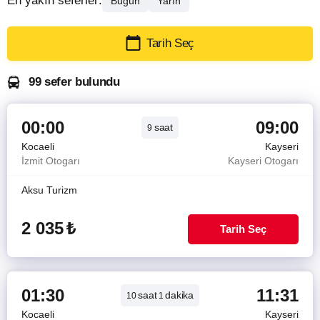
En yakın seferler:
Bugün
Yarın
Tarih Seç
99 sefer bulundu
00:00
09:00
saat
9
Kocaeli
Kayseri
İzmit Otogarı
Kayseri Otogarı
Aksu Turizm
2 035
₺
Tarih Seç
01:30
11:31
saat
dakika
10
1
Kocaeli
Kayseri