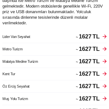
başında ise Metro Turizm ve Malatya Medine Turizm
gelmektedir. Modern otobüslerde genellikle Wi-Fi, 220V
priz ve USB donanımları bulunmaktadır. Yolculuk
sırasında dinlenme tesislerinde düzenli molalar
verilmektedir.
1627
TL
Lider Van Seyahat
~
1627
TL
Metro Turizm
~
1627
TL
Malatya Medine Turizm
~
1627
TL
Kent Tur
~
1627
TL
Öz Erciş Seyahat
~
1627
TL
Muş Yolu Turizm
~