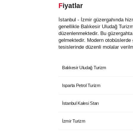
Fiyatlar
İstanbul - İzmir güzergahında hizmet veren otobüs firmaları aşağıda listelenmiştir. Bu güzergahta en uygun fiyatlı biletler
genellikle Balıkesir Uludağ Turizm
düzenlenmektedir. Bu güzergahta 
gelmektedir. Modern otobüslerde 
tesislerinde düzenli molalar veril
Balıkesir Uludağ Turizm
Isparta Petrol Turizm
İstanbul Kalesi Starı
İzmir Turizm