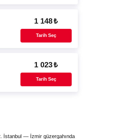
1 148
₺
Tarih Seç
1 023
₺
Tarih Seç
ur. İstanbul — İzmir güzergahında