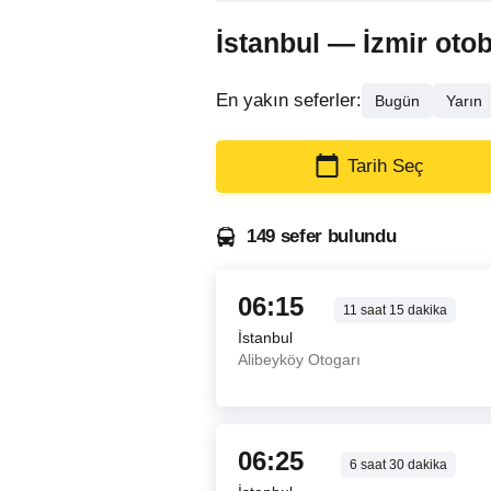
İstanbul — İzmir otobü
En yakın seferler:
Bugün
Yarın
Tarih Seç
149 sefer bulundu
06:15
11
saat
15
dakika
İstanbul
Alibeyköy Otogarı
06:25
6
saat
30
dakika