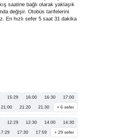
kış saatine bağlı olarak yaklaşık
ında değişir.
Otobüs tarifelerini
iniz. En hızlı sefer 5 saat 31 dakika
15:29
16:00
16:30
17:00
21:00
21:20
21:30
+ 6 sefer
12:29
12:30
14:00
14:30
17:29
17:30
17:59
+ 29 sefer