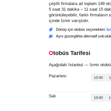
çeşitli firmalara ait toplam 149 o
5 saat 31 dakika – 11 saat 15 dak
görüntüleyebilir, farklı firmaların 
içinde İzmir varışlıdır.
Dönüş için otobüs seçenekleri:
İz
Aynı güzergâhta alternatif yolculu
Otobüs Tarifesi
Aşağıdaki İstanbul — İzmir otobüs
Pazartesi
10:00
1
Salı
10:00
1