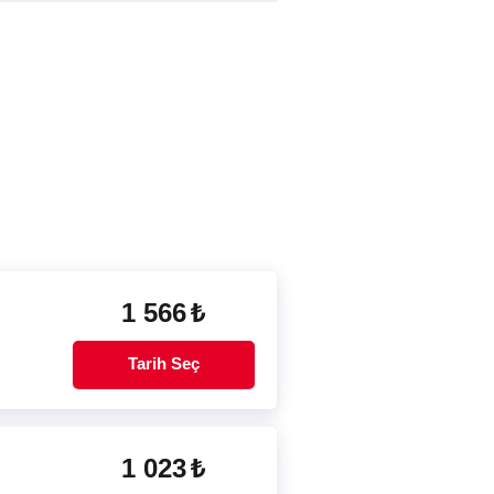
1 566
₺
Tarih Seç
1 023
₺