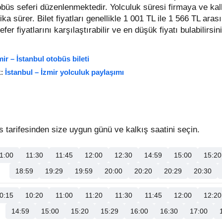
tobüs seferi düzenlenmektedir. Yolculuk süresi firmaya ve kal
ika sürer.
Bilet fiyatları genellikle 1 001 TL ile 1 566 TL aras
sefer fiyatlarını karşılaştırabilir ve en düşük fiyatı bulabilirs
mir – İstanbul otobüs bileti
k:
İstanbul – İzmir yolculuk paylaşımı
 tarifesinden size uygun günü ve kalkış saatini seçin.
1:00
11:30
11:45
12:00
12:30
14:59
15:00
15:20
18:59
19:29
19:59
20:00
20:20
20:29
20:30
0:15
10:20
11:00
11:20
11:30
11:45
12:00
12:20
14:59
15:00
15:20
15:29
16:00
16:30
17:00