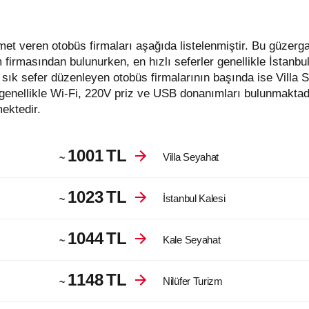
 firmasından bulunurken, en hızlı seferler genellikle İstanbu
sık sefer düzenleyen otobüs firmalarının başında ise Villa
genellikle Wi-Fi, 220V priz ve USB donanımları bulunmaktadı
mektedir.
1001
TL
Villa Seyahat
~
1023
TL
İstanbul Kalesi
~
1044
TL
Kale Seyahat
~
1148
TL
Nilüfer Turizm
~