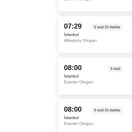
07:29
6
saat
30
dakika
İstanbul
Alibeyköy Otogarı
08:00
8
saat
İstanbul
Esenler Otogarı
08:00
8
saat
30
dakika
İstanbul
Esenler Otogarı