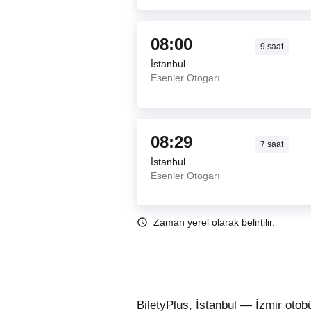
08:00
9
saat
İstanbul
Esenler Otogarı
08:29
7
saat
İstanbul
Esenler Otogarı
Zaman yerel olarak belirtilir.
BiletyPlus, İstanbul — İzmir otob