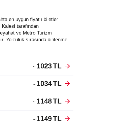
l Kalesi tarafından
 Seyahat ve Metro Turizm
r. Yolculuk sırasında dinlenme
1023
TL
~
1034
TL
~
1148
TL
~
1149
TL
~