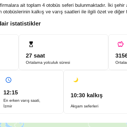
 firmalara ait toplam 4 otobüs seferi bulunmaktadır. İki şeh
büslerinin kalkış ve varış saatleri ile ilgili özet ve diğer f
air istatistikler
27 saat
315
Ortalama yolculuk süresi
Ortala
12:15
10:30 kalkış
En erken varış saati,
İzmir
Akşam seferleri