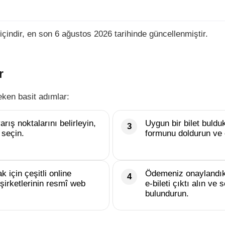
içindir, en son 6 ağustos 2026 tarihinde güncellenmiştir.
r
eken basit adımlar:
rış noktalarını belirleyin,
Uygun bir bilet buld
 seçin.
formunu doldurun ve 
k için çeşitli online
Ödemeniz onaylandık
şirketlerinin resmî web
e-bileti çıktı alın v
bulundurun.