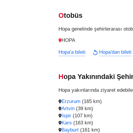
Otobüs
Hopa genelinde şehirlerarası otobü
HOPA
Hopa'a bileti
Hopa'dan bileti
Hopa Yakınındaki Şehir
Hopa yakınlarında ziyaret edebile
Erzurum
(165 km)
Artvin
(39 km)
İspir
(107 km)
Kars
(163 km)
Bayburt
(161 km)