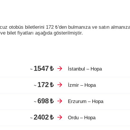
cuz otobüs biletlerini
172
₺
'den bulmanıza ve satın almanıza
e bilet fiyatları aşağıda gösterilmiştir.
1547
₺
İstanbul – Hopa
~
172
₺
İzmir – Hopa
~
698
₺
Erzurum – Hopa
~
2402
₺
Ordu – Hopa
~