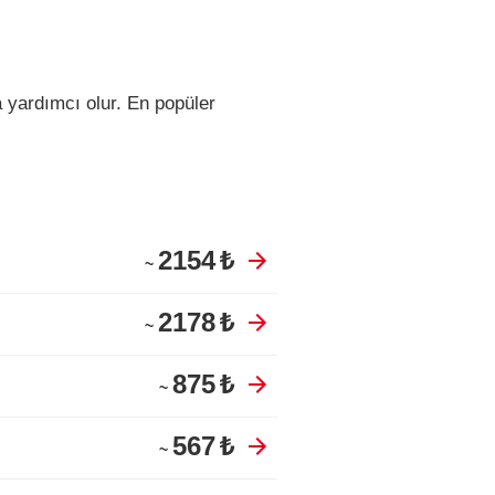
 yardımcı olur.
En popüler
2154
₺
~
2178
₺
~
875
₺
~
567
₺
~