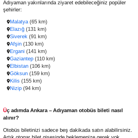
Adıyaman yakınlarında ziyaret edebileceğiniz popüler
şehirler:
Malatya
(65 km)
Elazığ
(131 km)
Siverek
(91 km)
Afşin
(130 km)
Ergani
(141 km)
Gaziantep
(110 km)
Elbistan
(106 km)
Göksun
(159 km)
Kilis
(155 km)
Nizip
(94 km)
Üç adımda Ankara – Adıyaman otobüs bileti nasıl
alınır?
Otobüs biletinizi sadece beş dakikada satın alabilirsiniz.
Artık otogar bilet gişesinde beklemenize gerek yok,