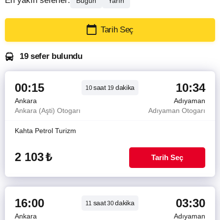
En yakın seferler:
Bugün
Yarın
Tarih Seç
19 sefer bulundu
00:15
10:34
saat
dakika
10
19
Ankara
Adıyaman
Ankara (Aşti) Otogarı
Adıyaman Otogarı
Kahta Petrol Turizm
2 103
₺
Tarih Seç
16:00
03:30
saat
dakika
11
30
Ankara
Adıyaman