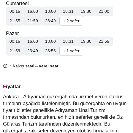
Cumartesi
00:15
16:00
18:00
18:31
19:30
21:00
21:55
21:59
23:49
+ 2 sefer
Pazar
00:15
16:00
18:00
18:31
19:30
21:55
21:59
23:49
23:56
+ 1 sefer
* Kalkış saati –
yerel saat
Fiyatlar
Ankara - Adıyaman güzergahında hizmet veren otobüs
firmaları aşağıda listelenmiştir. Bu güzergahta en uygun
fiyatlı biletler genellikle Adıyaman Ünal Turizm
firmasından bulunurken, en hızlı seferler genellikle Öz
Gülaras Turizm tarafından düzenlenmektedir. Bu
güzergahta sık sefer düzenleyen otobüs firmalarının