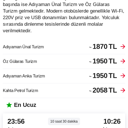
başında ise Adıyaman Ünal Turizm ve Öz Gülaras
Turizm gelmektedir. Modern otobüslerde genellikle Wi-Fi,
220V priz ve USB donanımları bulunmaktadır. Yolculuk
sırasında dinlenme tesislerinde düzenli molalar
verilmektedir.
1870
TL
Adıyaman Ünal Turizm
~
1950
TL
Öz Gülaras Turizm
~
1950
TL
Adıyaman Anka Turizm
~
2058
TL
Kahta Petrol Turizm
~
En Ucuz
23:56
10:26
10
saat
30
dakika