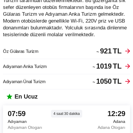
Turizm tarafından düzenlenmektedir. Bu güzergahta sık
sefer düzenleyen otobüs firmalarının başında ise Öz
Gülaras Turizm ve Adıyaman Anka Turizm gelmektedir.
Modern otobüslerde genellikle Wi-Fi, 220V priz ve USB
donanımları bulunmaktadır. Yolculuk sırasında dinlenme
tesislerinde düzenli molalar verilmektedir.
921
TL
Öz Gülaras Turizm
~
1019
TL
Adıyaman Anka Turizm
~
1050
TL
Adıyaman Ünal Turizm
~
En Ucuz
07:59
12:29
4
saat
30
dakika
Adıyaman
Adana
Adıyaman Otogarı
Adana Otogarı