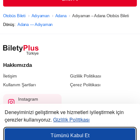
Otobüs Bileti
Adıyaman
Adana
Adıyaman – Adana Otobüs Bileti
Dönüş:
Adana — Adıyaman
Hakkımızda
İletişim
Gizlilik Politikası
Kullanım Şartları
Çerez Politikası
Instagram
@biletyplus_turkiye
Deneyiminizi geliştirmek ve hizmetleri iyileştirmek için
çerezler kullanıyoruz.
Gizlilik Politikası
© 2023 — 2026, Biletyplus, Innovative Travel Technologies, LLC.
Tüm hakları saklıdır.
Tümünü Kabul Et
Bu siteyi kullanmanız,
kullanıcı sözleşmesi
,
gizlilik politikası
ve