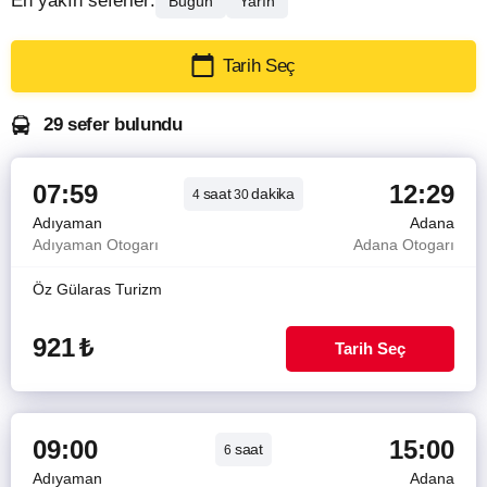
En yakın seferler:
Bugün
Yarın
Tarih Seç
29 sefer bulundu
07:59
12:29
saat
dakika
4
30
Adıyaman
Adana
Adıyaman Otogarı
Adana Otogarı
Öz Gülaras Turizm
921
₺
Tarih Seç
09:00
15:00
saat
6
Adıyaman
Adana