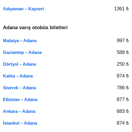
1361 ₺
Adıyaman – Kayseri
Adana varış otobüs biletleri
997 ₺
Malatya – Adana
588 ₺
Gaziantep – Adana
250 ₺
Dörtyol – Adana
874 ₺
Kahta – Adana
786 ₺
Siverek – Adana
877 ₺
Elbistan – Adana
683 ₺
Ankara – Adana
874 ₺
İstanbul – Adana