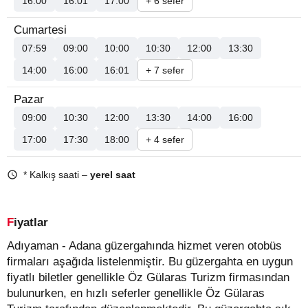
16:00
16:01
17:00
+ 6 sefer
Cumartesi
07:59
09:00
10:00
10:30
12:00
13:30
14:00
16:00
16:01
+ 7 sefer
Pazar
09:00
10:30
12:00
13:30
14:00
16:00
17:00
17:30
18:00
+ 4 sefer
* Kalkış saati –
yerel saat
Fiyatlar
Adıyaman - Adana güzergahında hizmet veren otobüs
firmaları aşağıda listelenmiştir. Bu güzergahta en uygun
fiyatlı biletler genellikle Öz Gülaras Turizm firmasından
bulunurken, en hızlı seferler genellikle Öz Gülaras