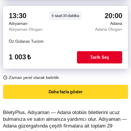
13:30
20:00
saat
dakika
6
30
Adıyaman
Adana
Adıyaman Otogarı
Adana Otogarı
Öz Gülaras Turizm
1 003
₺
Tarih Seç
Zaman yerel olarak belirtilir.
Daha fazla göster
BiletyPlus, Adıyaman — Adana otobüs biletlerini ucuz
bulmanıza ve satın almanıza yardımcı olur. Adıyaman —
Adana güzergahında çeşitli firmalara ait toplam 29