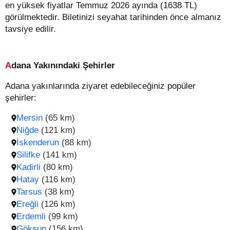
en yüksek fiyatlar Temmuz 2026 ayında (1638 TL)
görülmektedir. Biletinizi seyahat tarihinden önce almanız
tavsiye edilir.
Adana Yakınındaki Şehirler
Adana yakınlarında ziyaret edebileceğiniz popüler
şehirler:
Mersin
(65 km)
Niğde
(121 km)
İskenderun
(88 km)
Silifke
(141 km)
Kadirli
(80 km)
Hatay
(116 km)
Tarsus
(38 km)
Ereğli
(126 km)
Erdemli
(99 km)
Göksun
(156 km)