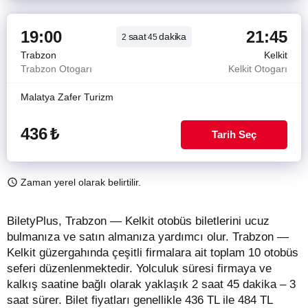
19:00
21:45
saat
dakika
2
45
Trabzon
Kelkit
Trabzon Otogarı
Kelkit Otogarı
Malatya Zafer Turizm
436
₺
Tarih Seç
Zaman yerel olarak belirtilir.
BiletyPlus, Trabzon — Kelkit otobüs biletlerini ucuz
bulmanıza ve satın almanıza yardımcı olur. Trabzon —
Kelkit güzergahında çeşitli firmalara ait toplam 10 otobüs
seferi düzenlenmektedir. Yolculuk süresi firmaya ve
kalkış saatine bağlı olarak yaklaşık 2 saat 45 dakika – 3
saat sürer.
Bilet fiyatları genellikle 436 TL ile 484 TL