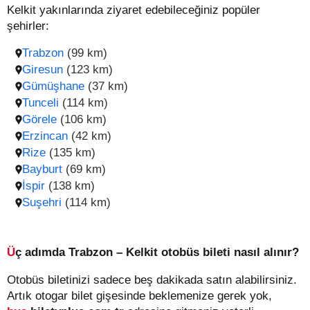
Kelkit yakınlarında ziyaret edebileceğiniz popüler
şehirler:
Trabzon
(99 km)
Giresun
(123 km)
Gümüşhane
(37 km)
Tunceli
(114 km)
Görele
(106 km)
Erzincan
(42 km)
Rize
(135 km)
Bayburt
(69 km)
İspir
(138 km)
Suşehri
(114 km)
Üç adımda Trabzon – Kelkit otobüs bileti nasıl alınır?
Otobüs biletinizi sadece beş dakikada satın alabilirsiniz.
Artık otogar bilet gişesinde beklemenize gerek yok,