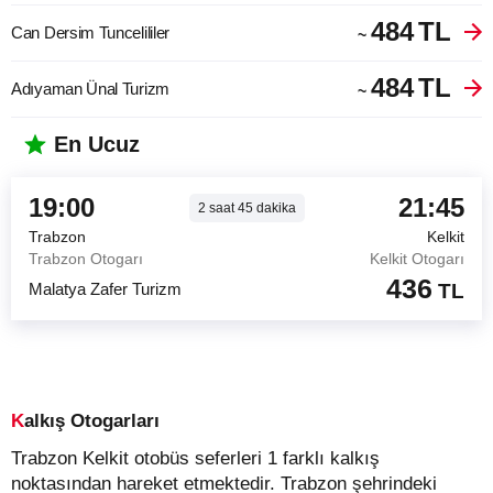
484
TL
Can Dersim Tuncelililer
~
484
TL
Adıyaman Ünal Turizm
~
En Ucuz
19:00
21:45
2
saat
45
dakika
Trabzon
Kelkit
Trabzon Otogarı
Kelkit Otogarı
436
Malatya Zafer Turizm
TL
Kalkış Otogarları
Trabzon Kelkit otobüs seferleri 1 farklı kalkış
noktasından hareket etmektedir. Trabzon şehrindeki