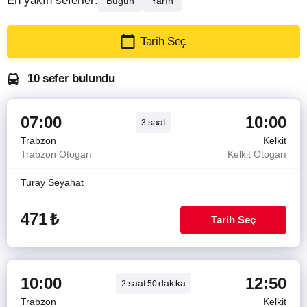
En yakın seferler:
Bugün
Yarın
Tarih Seç
10 sefer bulundu
07:00
10:00
saat
3
Trabzon
Kelkit
Trabzon Otogarı
Kelkit Otogarı
Turay Seyahat
471
₺
Tarih Seç
10:00
12:50
saat
dakika
2
50
Trabzon
Kelkit