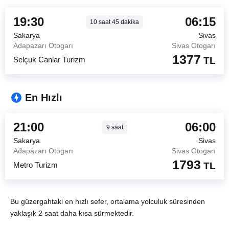
19:30
06:15
10
saat
45
dakika
Sakarya
Sivas
Adapazarı Otogarı
Sivas Otogarı
1377
Selçuk Canlar Turizm
TL
En Hızlı
21:00
06:00
9
saat
Sakarya
Sivas
Adapazarı Otogarı
Sivas Otogarı
1793
Metro Turizm
TL
Bu güzergahtaki en hızlı sefer, ortalama yolculuk süresinden
yaklaşık 2 saat daha kısa sürmektedir.