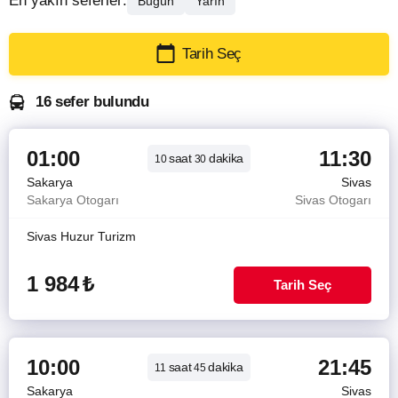
En yakın seferler:
Bugün
Yarın
Tarih Seç
16 sefer bulundu
01:00
11:30
saat
dakika
10
30
Sakarya
Sivas
Sakarya Otogarı
Sivas Otogarı
Sivas Huzur Turizm
1 984
₺
Tarih Seç
10:00
21:45
saat
dakika
11
45
Sakarya
Sivas