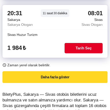
20:31
08:01
saat
dakika
11
30
Sakarya
Sivas
Sakarya Otogarı
Sivas Otogarı
Sivas Huzur Turizm
1 984
₺
Tarih Seç
Zaman yerel olarak belirtilir.
Daha fazla göster
BiletyPlus, Sakarya — Sivas otobüs biletlerini ucuz
bulmanıza ve satın almanıza yardımcı olur. Sakarya —
Sivas güzergahında çeşitli firmalara ait toplam 16 otobüs