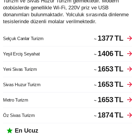
Turizm ve Sivas Huzur Turizm gelmektedir. Modern
otobüslerde genellikle Wi-Fi, 220V priz ve USB
donanımları bulunmaktadır. Yolculuk sırasında dinlenme
tesislerinde düzenli molalar verilmektedir.
1377
TL
Selçuk Canlar Turizm
~
1406
TL
Yeşil Erciş Seyahat
~
1653
TL
Yeni Sivas Turizm
~
1653
TL
Sivas Huzur Turizm
~
1653
TL
Metro Turizm
~
1874
TL
Öz Sivas Turizm
~
En Ucuz