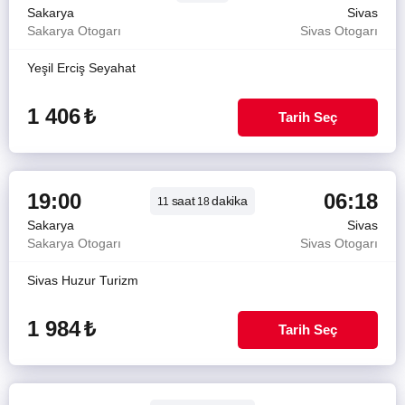
Sakarya
Sivas
Sakarya Otogarı
Sivas Otogarı
Yeşil Erciş Seyahat
1 406
₺
Tarih Seç
19:00
06:18
saat
dakika
11
18
Sakarya
Sivas
Sakarya Otogarı
Sivas Otogarı
Sivas Huzur Turizm
1 984
₺
Tarih Seç