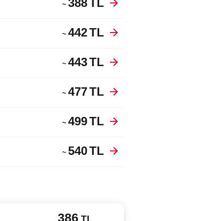
388
TL
~
442
TL
~
443
TL
~
477
TL
~
499
TL
~
540
TL
~
386
TL