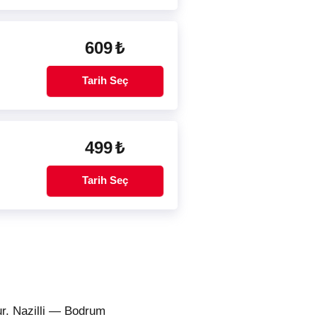
609
₺
Tarih Seç
499
₺
Tarih Seç
ur. Nazilli — Bodrum