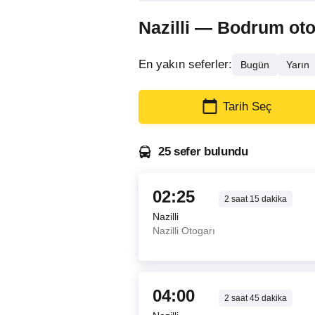
Nazilli — Bodrum otobü
En yakın seferler:
Bugün
Yarın
Tarih Seç
25 sefer bulundu
02:25
2
saat
15
dakika
Nazilli
Nazilli Otogarı
04:00
2
saat
45
dakika