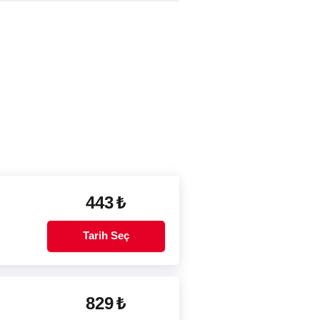
443
₺
Tarih Seç
829
₺