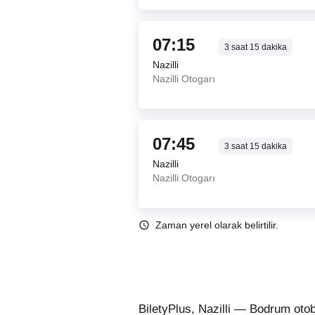
07:15
3
saat
15
dakika
Nazilli
Nazilli Otogarı
07:45
3
saat
15
dakika
Nazilli
Nazilli Otogarı
Zaman yerel olarak belirtilir.
BiletyPlus, Nazilli — Bodrum otob