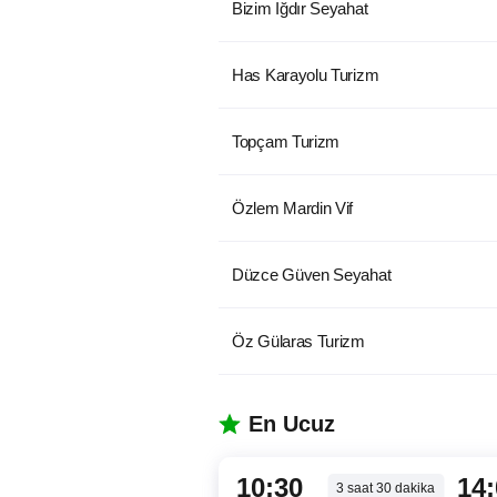
Bizim Iğdır Seyahat
Has Karayolu Turizm
Topçam Turizm
Özlem Mardin Vif
Düzce Güven Seyahat
Öz Gülaras Turizm
En Ucuz
10:30
14
3
saat
30
dakika