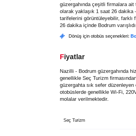
güzergahında çeşitli firmalara ai
olarak yaklaşık 1 saat 26 dakika 
tarifelerini görüntüleyebilir, farklı
26 dakika içinde Bodrum varışlıdı
Dönüş için otobüs seçenekleri:
Bo
Fiyatlar
Nazilli - Bodrum güzergahında hizmet veren otobüs firmaları aşağıda listelenmiştir. Bu güzergahta en uygun fiyatlı biletler
genellikle Seç Turizm firmasından
güzergahta sık sefer düzenleyen 
otobüslerde genellikle Wi-Fi, 220
molalar verilmektedir.
Seç Turizm