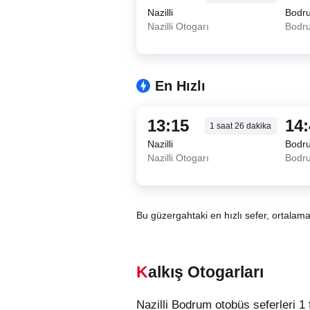
Nazilli
Bodr
Nazilli Otogarı
Bodru
En Hızlı
13:15
14
1
saat
26
dakika
Nazilli
Bodr
Nazilli Otogarı
Bodru
Bu güzergahtaki en hızlı sefer, ortalam
Kalkış Otogarları
Nazilli Bodrum otobüs seferleri 1 farklı kalkış noktasından hareket etmektedir. Nazilli şehrindeki otobüslerin kalkış noktaları