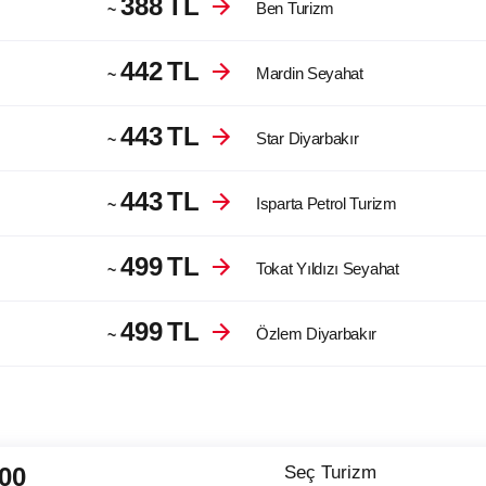
388
TL
Ben Turizm
~
442
TL
Mardin Seyahat
~
443
TL
Star Diyarbakır
~
443
TL
Isparta Petrol Turizm
~
499
TL
Tokat Yıldızı Seyahat
~
499
TL
Özlem Diyarbakır
~
:00
Seç Turizm