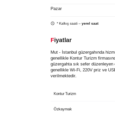
Pazar
* Kalkış saati –
yerel saat
Fiyatlar
Mut - İstanbul güzergahında hizmet veren otobüs firmaları aşağıda listelenmiştir. Bu güzergahta en uygun fiyatlı biletler
genellikle Kontur Turizm firmasın
güzergahta sık sefer düzenleyen
genellikle Wi-Fi, 220V priz ve US
verilmektedir.
Kontur Turizm
Özkaymak