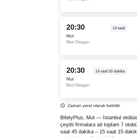
20:30
14
saat
Mut
Mut Otogarı
20:30
14
saat
30
dakika
Mut
Mut Otogarı
Zaman yerel olarak belirtilir.
BiletyPlus, Mut — İstanbul otobüs
çeşitli firmalara ait toplam 7 oto
saat 45 dakika – 15 saat 15 daki