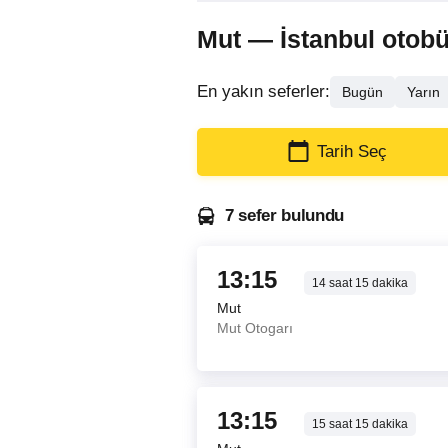
Mut — İstanbul otobüs 
En yakın seferler:
Bugün
Yarın
Tarih Seç
7 sefer bulundu
13:15
14
saat
15
dakika
Mut
Mut Otogarı
13:15
15
saat
15
dakika