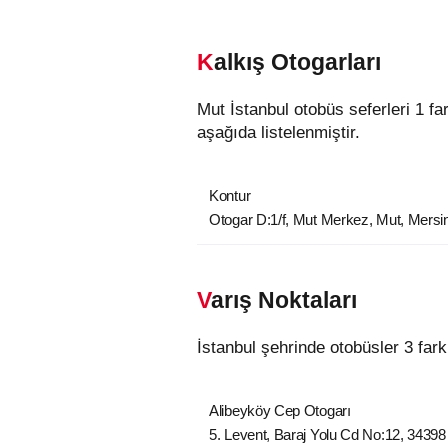
Kalkış Otogarları
Mut İstanbul otobüs seferleri 1 farklı kalkış noktasından hareket etmektedir. Mut şehrindeki otobüslerin kalkış noktaları
aşağıda listelenmiştir.
Kontur
Otogar D:1/f, Mut Merkez, Mut, Mersin
Varış Noktaları
İstanbul şehrinde otobüsler 3 far
Alibeyköy Cep Otogarı
5. Levent, Baraj Yolu Cd No:12, 34398