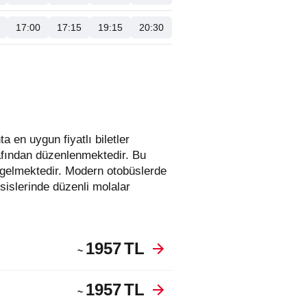
17:00
17:15
19:15
20:30
rafından düzenlenmektedir. Bu
gelmektedir. Modern otobüslerde
sislerinde düzenli molalar
1957
TL
~
1957
TL
~