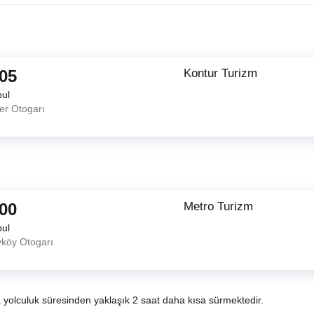
:05
Kontur Turizm
bul
er Otogarı
:00
Metro Turizm
bul
yköy Otogarı
a yolculuk süresinden yaklaşık 2 saat daha kısa sürmektedir.