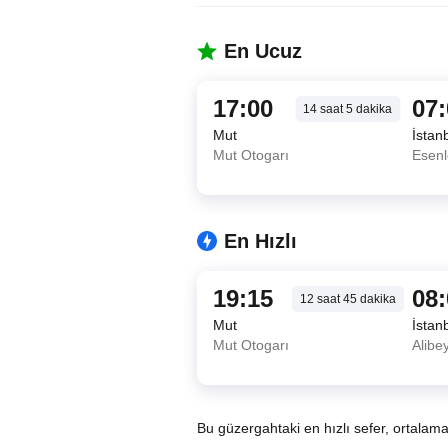
En Ucuz
17:00
07
14
saat
5
dakika
Mut
İstan
Mut Otogarı
Esenl
En Hızlı
19:15
08
12
saat
45
dakika
Mut
İstan
Mut Otogarı
Alibe
Bu güzergahtaki en hızlı sefer, ortalam