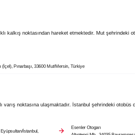
 (İçel), Pınarbaşı, 33600 Mut/Mersin, Türkiye
klı varış noktasına ulaşmaktadır. İstanbul şehrindeki otobüs d
Esenler Otogarı
 Eyüpsultan/İstanbul,
Altıntepsi Mh., 34035 Bayrampaşa