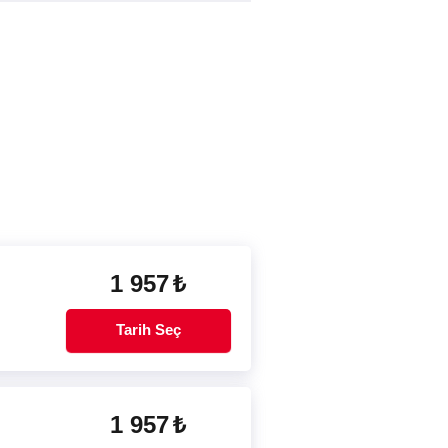
1 957
₺
Tarih Seç
1 957
₺