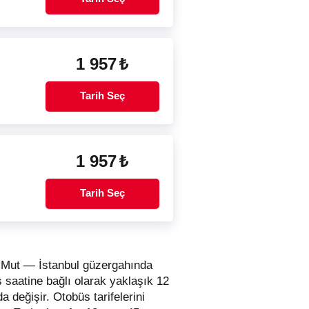
1 957
₺
Tarih Seç
1 957
₺
Tarih Seç
r. Mut — İstanbul güzergahında
ş saatine bağlı olarak yaklaşık 12
da değişir.
Otobüs tarifelerini