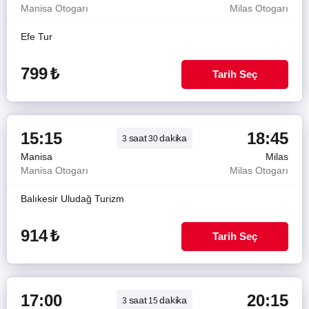
Manisa Otogarı
Milas Otogarı
Efe Tur
799
₺
Tarih Seç
15:15
18:45
saat
dakika
3
30
Manisa
Milas
Manisa Otogarı
Milas Otogarı
Balıkesir Uludağ Turizm
914
₺
Tarih Seç
17:00
20:15
saat
dakika
3
15