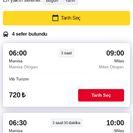
En yakın seferler:
Bugün
Yarın
Tarih Seç
4 sefer bulundu
06:00
09:00
saat
3
Manisa
Milas
Manisa Otogarı
Milas Otogarı
Vib Turizm
720
₺
Tarih Seç
06:30
10:00
saat
dakika
3
30
Manisa
Milas