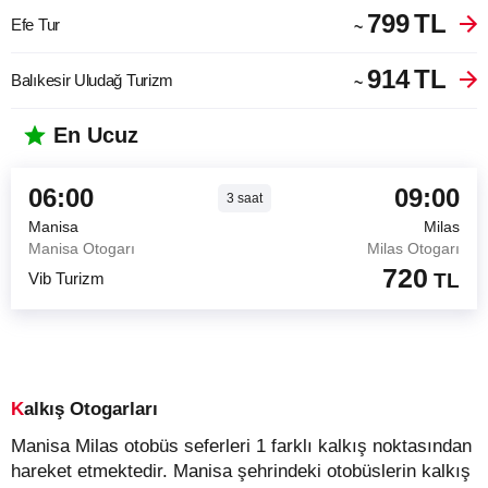
799
TL
Efe Tur
~
914
TL
Balıkesir Uludağ Turizm
~
En Ucuz
06:00
09:00
3
saat
Manisa
Milas
Manisa Otogarı
Milas Otogarı
720
Vib Turizm
TL
Kalkış Otogarları
Manisa Milas otobüs seferleri 1 farklı kalkış noktasından
hareket etmektedir. Manisa şehrindeki otobüslerin kalkış