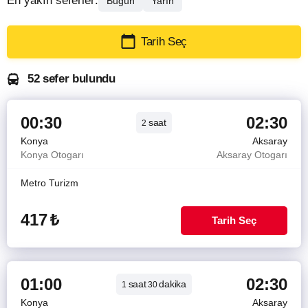
En yakın seferler:
Bugün
Yarın
Tarih Seç
52 sefer bulundu
00:30
02:30
saat
2
Konya
Aksaray
Konya Otogarı
Aksaray Otogarı
Metro Turizm
417
₺
Tarih Seç
01:00
02:30
saat
dakika
1
30
Konya
Aksaray