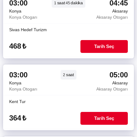
03:00
04:45
saat
dakika
1
45
Konya
Aksaray
Konya Otogarı
Aksaray Otogarı
Sivas Hedef Turizm
468
₺
Tarih Seç
03:00
05:00
saat
2
Konya
Aksaray
Konya Otogarı
Aksaray Otogarı
Kent Tur
364
₺
Tarih Seç