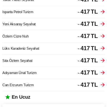
~
417
TL
Isparta Petrol Turizm
~
417
TL
Yeni Aksaray Seyahat
~
417
TL
Özlem Cizre Nuh
~
417
TL
Lüks Karadeniz Seyahat
~
417
TL
Sıla Özlem Seyahat
~
417
TL
Adıyaman Ünal Turizm
~
417
TL
Can Erzurum Turizm
~
En Ucuz