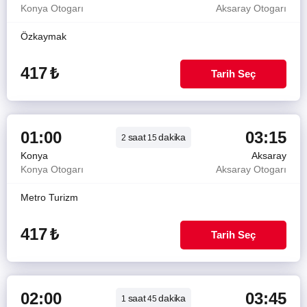
Konya Otogarı
Aksaray Otogarı
Özkaymak
417
₺
Tarih Seç
01:00
03:15
saat
dakika
2
15
Konya
Aksaray
Konya Otogarı
Aksaray Otogarı
Metro Turizm
417
₺
Tarih Seç
02:00
03:45
saat
dakika
1
45