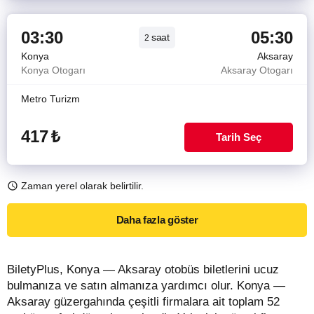
03:30
05:30
saat
2
Konya
Aksaray
Konya Otogarı
Aksaray Otogarı
Metro Turizm
417
₺
Tarih Seç
Zaman yerel olarak belirtilir.
Daha fazla göster
BiletyPlus, Konya — Aksaray otobüs biletlerini ucuz
bulmanıza ve satın almanıza yardımcı olur. Konya —
Aksaray güzergahında çeşitli firmalara ait toplam 52