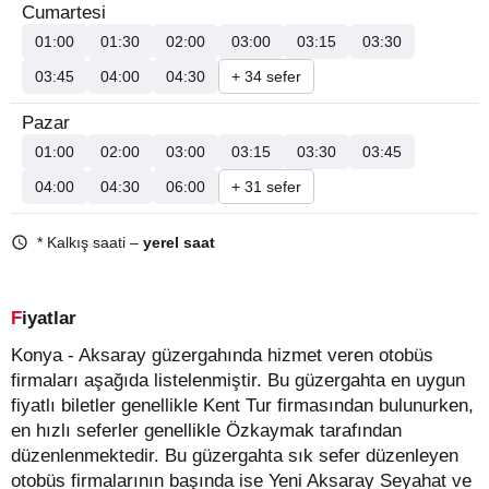
Cumartesi
01:00
01:30
02:00
03:00
03:15
03:30
03:45
04:00
04:30
+ 34 sefer
Pazar
01:00
02:00
03:00
03:15
03:30
03:45
04:00
04:30
06:00
+ 31 sefer
* Kalkış saati –
yerel saat
Fiyatlar
Konya - Aksaray güzergahında hizmet veren otobüs
firmaları aşağıda listelenmiştir. Bu güzergahta en uygun
fiyatlı biletler genellikle Kent Tur firmasından bulunurken,
en hızlı seferler genellikle Özkaymak tarafından
düzenlenmektedir. Bu güzergahta sık sefer düzenleyen
otobüs firmalarının başında ise Yeni Aksaray Seyahat ve