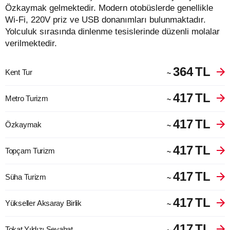
Özkaymak gelmektedir. Modern otobüslerde genellikle
Wi-Fi, 220V priz ve USB donanımları bulunmaktadır.
Yolculuk sırasında dinlenme tesislerinde düzenli molalar
verilmektedir.
364
TL
Kent Tur
~
417
TL
Metro Turizm
~
417
TL
Özkaymak
~
417
TL
Topçam Turizm
~
417
TL
Süha Turizm
~
417
TL
Yükseller Aksaray Birlik
~
417
TL
Tokat Yıldızı Seyahat