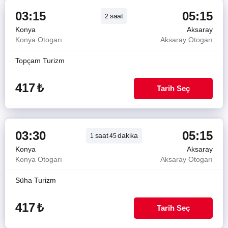
03:15
05:15
saat
2
Konya
Aksaray
Konya Otogarı
Aksaray Otogarı
Topçam Turizm
417
₺
Tarih Seç
03:30
05:15
saat
dakika
1
45
Konya
Aksaray
Konya Otogarı
Aksaray Otogarı
Süha Turizm
417
₺
Tarih Seç