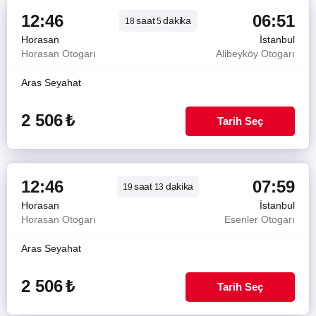
12:46
06:51
saat
dakika
18
5
Horasan
İstanbul
Horasan Otogarı
Alibeyköy Otogarı
Aras Seyahat
2 506
₺
Tarih Seç
12:46
07:59
saat
dakika
19
13
Horasan
İstanbul
Horasan Otogarı
Esenler Otogarı
Aras Seyahat
2 506
₺
Tarih Seç