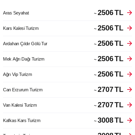
2506
TL
Aras Seyahat
~
2506
TL
Kars Kalesi Turizm
~
2506
TL
Ardahan Çıldır Gölü Tur
~
2506
TL
Mek Ağrı Dağı Turizm
~
2506
TL
Ağrı Vip Turizm
~
2707
TL
Can Erzurum Turizm
~
2707
TL
Van Kalesi Turizm
~
3008
TL
Kafkas Kars Turizm
~