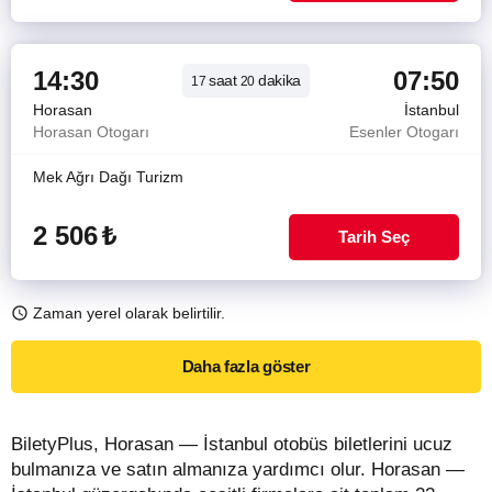
14:30
07:50
saat
dakika
17
20
Horasan
İstanbul
Horasan Otogarı
Esenler Otogarı
Mek Ağrı Dağı Turizm
2 506
₺
Tarih Seç
Zaman yerel olarak belirtilir.
Daha fazla göster
BiletyPlus, Horasan — İstanbul otobüs biletlerini ucuz
bulmanıza ve satın almanıza yardımcı olur. Horasan —