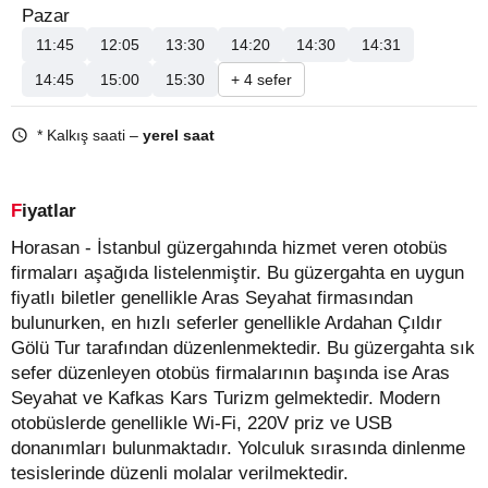
Pazar
11:45
12:05
13:30
14:20
14:30
14:31
14:45
15:00
15:30
+ 4 sefer
* Kalkış saati –
yerel saat
Fiyatlar
Horasan - İstanbul güzergahında hizmet veren otobüs
firmaları aşağıda listelenmiştir. Bu güzergahta en uygun
fiyatlı biletler genellikle Aras Seyahat firmasından
bulunurken, en hızlı seferler genellikle Ardahan Çıldır
Gölü Tur tarafından düzenlenmektedir. Bu güzergahta sık
sefer düzenleyen otobüs firmalarının başında ise Aras
Seyahat ve Kafkas Kars Turizm gelmektedir. Modern
otobüslerde genellikle Wi-Fi, 220V priz ve USB
donanımları bulunmaktadır. Yolculuk sırasında dinlenme
tesislerinde düzenli molalar verilmektedir.