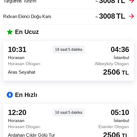
3008
TL
Turgutreis Turizm
~
3008
TL
Rıdvan Ekinci Doğu Kars
~
En Ucuz
10:31
04:36
18
saat
5
dakika
Horasan
İstanbul
Horasan Otogarı
Alibeyköy Otogarı
2506
Aras Seyahat
TL
En Hızlı
12:20
05:10
16
saat
5
dakika
Horasan
İstanbul
Horasan Otogarı
Esenler Otogarı
2506
Ardahan Çıldır Gölü Tur
TL