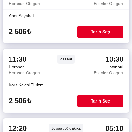
Horasan Otogarı
Esenler Otogarı
Aras Seyahat
2 506
₺
Tarih Seç
11:30
10:30
saat
23
Horasan
İstanbul
Horasan Otogarı
Esenler Otogarı
Kars Kalesi Turizm
2 506
₺
Tarih Seç
12:20
05:10
saat
dakika
16
50