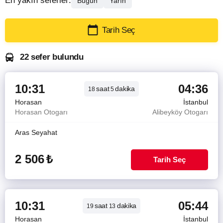
En yakın seferler:
Bugün
Yarın
Tarih Seç
22 sefer bulundu
10:31
04:36
saat
dakika
18
5
Horasan
İstanbul
Horasan Otogarı
Alibeyköy Otogarı
Aras Seyahat
2 506
₺
Tarih Seç
10:31
05:44
saat
dakika
19
13
Horasan
İstanbul