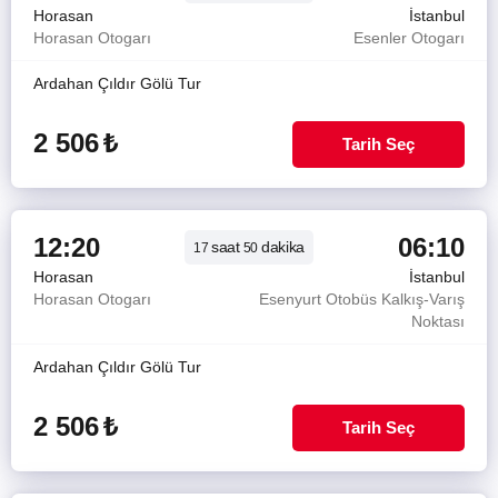
Horasan
İstanbul
Horasan Otogarı
Esenler Otogarı
Ardahan Çıldır Gölü Tur
2 506
₺
Tarih Seç
12:20
06:10
saat
dakika
17
50
Horasan
İstanbul
Horasan Otogarı
Esenyurt Otobüs Kalkış-Varış
Noktası
Ardahan Çıldır Gölü Tur
2 506
₺
Tarih Seç