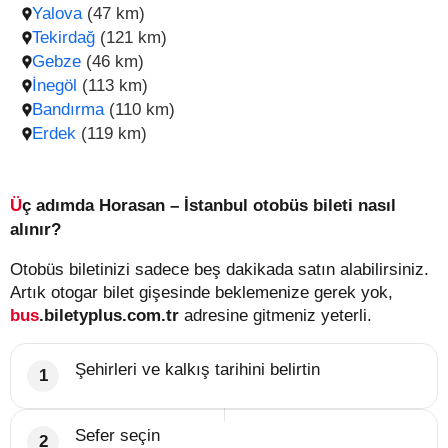
Yalova
(47 km)
Tekirdağ
(121 km)
Gebze
(46 km)
İnegöl
(113 km)
Bandırma
(110 km)
Erdek
(119 km)
Üç adımda Horasan – İstanbul otobüs bileti nasıl
alınır?
Otobüs biletinizi sadece beş dakikada satın alabilirsiniz.
Artık otogar bilet gişesinde beklemenize gerek yok,
bus
.biletyplus.com.tr
adresine gitmeniz yeterli.
Şehirleri ve kalkış tarihini belirtin
Sefer seçin