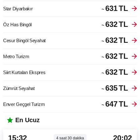
631
TL
Star Diyarbakır
~
632
TL
Öz Has Bingöl
~
632
TL
Cesur Bingöl Seyahat
~
632
TL
Metro Turizm
~
632
TL
Siirt Kurtalan Ekspres
~
635
TL
Zümrüt Seyahat
~
647
TL
Enver Geçgel Turizm
~
En Ucuz
15:32
20:02
4
saat
30
dakika