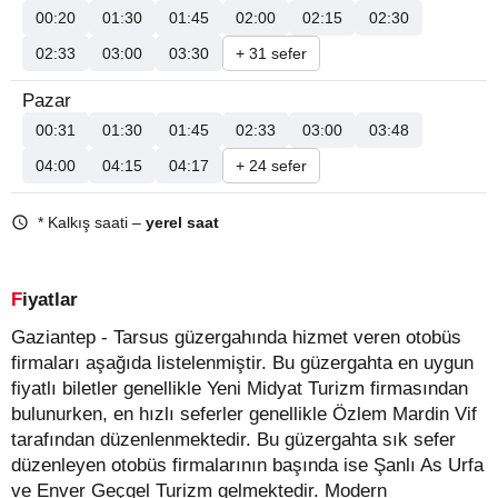
00:20
01:30
01:45
02:00
02:15
02:30
02:33
03:00
03:30
+ 31 sefer
Pazar
00:31
01:30
01:45
02:33
03:00
03:48
04:00
04:15
04:17
+ 24 sefer
* Kalkış saati –
yerel saat
Fiyatlar
Gaziantep - Tarsus güzergahında hizmet veren otobüs
firmaları aşağıda listelenmiştir. Bu güzergahta en uygun
fiyatlı biletler genellikle Yeni Midyat Turizm firmasından
bulunurken, en hızlı seferler genellikle Özlem Mardin Vif
tarafından düzenlenmektedir. Bu güzergahta sık sefer
düzenleyen otobüs firmalarının başında ise Şanlı As Urfa
ve Enver Geçgel Turizm gelmektedir. Modern