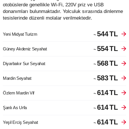
otobüslerde genellikle Wi-Fi, 220V priz ve USB
donanımları bulunmaktadır. Yolculuk sırasında dinlenme
tesislerinde düzenli molalar verilmektedir.
544
TL
Yeni Midyat Turizm
~
554
TL
Güney Akdeniz Seyahat
~
568
TL
Diyarbakır Sur Seyahat
~
583
TL
Mardin Seyahat
~
614
TL
Özlem Mardin Vif
~
614
TL
Şanlı As Urfa
~
614
TL
Yeşil Erciş Seyahat
~