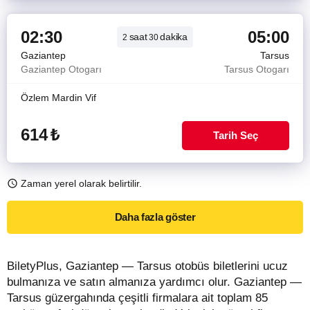
02:30
05:00
saat
dakika
2
30
Gaziantep
Tarsus
Gaziantep Otogarı
Tarsus Otogarı
Özlem Mardin Vif
614
₺
Tarih Seç
Zaman yerel olarak belirtilir.
Daha fazla göster
BiletyPlus, Gaziantep — Tarsus otobüs biletlerini ucuz
bulmanıza ve satın almanıza yardımcı olur. Gaziantep —
Tarsus güzergahında çeşitli firmalara ait toplam 85