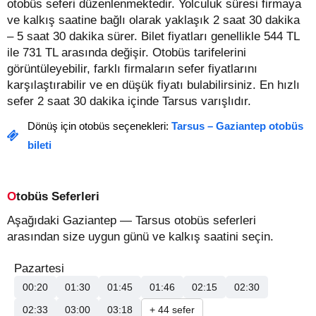
otobüs seferi düzenlenmektedir. Yolculuk süresi firmaya
ve kalkış saatine bağlı olarak yaklaşık 2 saat 30 dakika
– 5 saat 30 dakika sürer.
Bilet fiyatları genellikle 544 TL
ile 731 TL arasında değişir.
Otobüs tarifelerini
görüntüleyebilir, farklı firmaların sefer fiyatlarını
karşılaştırabilir ve en düşük fiyatı bulabilirsiniz. En hızlı
sefer 2 saat 30 dakika içinde Tarsus varışlıdır.
Dönüş için otobüs seçenekleri:
Tarsus – Gaziantep otobüs
bileti
Otobüs Seferleri
Aşağıdaki Gaziantep — Tarsus otobüs seferleri
arasından size uygun günü ve kalkış saatini seçin.
Pazartesi
00:20
01:30
01:45
01:46
02:15
02:30
02:33
03:00
03:18
+ 44 sefer