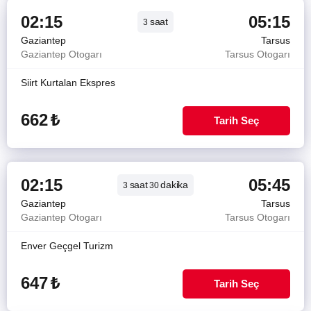
02:15
05:15
saat
3
Gaziantep
Tarsus
Gaziantep Otogarı
Tarsus Otogarı
Siirt Kurtalan Ekspres
662
₺
Tarih Seç
02:15
05:45
saat
dakika
3
30
Gaziantep
Tarsus
Gaziantep Otogarı
Tarsus Otogarı
Enver Geçgel Turizm
647
₺
Tarih Seç