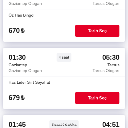
Gaziantep Otogarı
Tarsus Otogarı
Öz Has Bingöl
670
₺
Tarih Seç
01:30
05:30
saat
4
Gaziantep
Tarsus
Gaziantep Otogarı
Tarsus Otogarı
Has Lider Siirt Seyahat
679
₺
Tarih Seç
01:45
04:51
saat
dakika
3
6