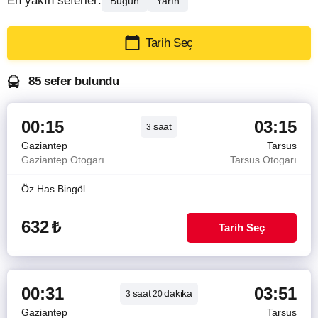
En yakın seferler:
Bugün
Yarın
Tarih Seç
85 sefer bulundu
00:15
03:15
saat
3
Gaziantep
Tarsus
Gaziantep Otogarı
Tarsus Otogarı
Öz Has Bingöl
632
₺
Tarih Seç
00:31
03:51
saat
dakika
3
20
Gaziantep
Tarsus