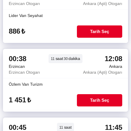
Erzincan Otogarı
Ankara (Aşti) Otogarı
Lider Van Seyahat
886
₺
Tarih Seç
00:38
12:08
saat
dakika
11
30
Erzincan
Ankara
Erzincan Otogarı
Ankara (Aşti) Otogarı
Özlem Van Turizm
1 451
₺
Tarih Seç
00:45
11:45
saat
11