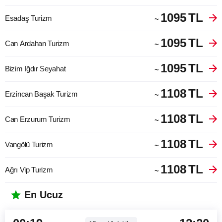
1095
TL
Esadaş Turizm
~
1095
TL
Can Ardahan Turizm
~
1095
TL
Bizim Iğdır Seyahat
~
1108
TL
Erzincan Başak Turizm
~
1108
TL
Can Erzurum Turizm
~
1108
TL
Vangölü Turizm
~
1108
TL
Ağrı Vip Turizm
~
En Ucuz