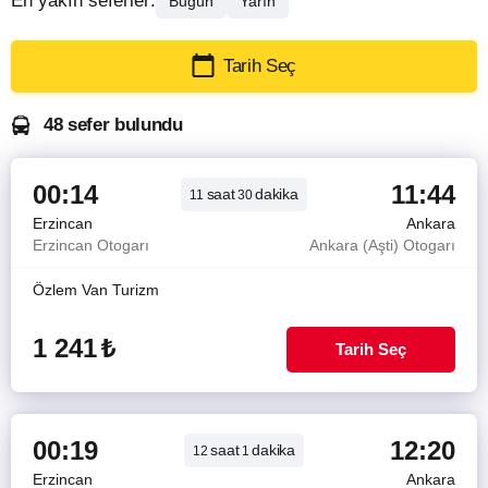
En yakın seferler:
Bugün
Yarın
Tarih Seç
48 sefer bulundu
00:14
11:44
saat
dakika
11
30
Erzincan
Ankara
Erzincan Otogarı
Ankara (Aşti) Otogarı
Özlem Van Turizm
1 241
₺
Tarih Seç
00:19
12:20
saat
dakika
12
1
Erzincan
Ankara