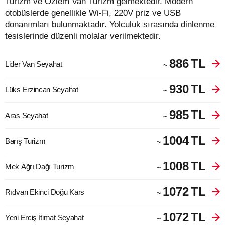
Turizm ve Özlem Van Turizm gelmektedir. Modern
otobüslerde genellikle Wi-Fi, 220V priz ve USB
donanımları bulunmaktadır. Yolculuk sırasında dinlenme
tesislerinde düzenli molalar verilmektedir.
886
TL
Lider Van Seyahat
~
930
TL
Lüks Erzincan Seyahat
~
985
TL
Aras Seyahat
~
1004
TL
Barış Turizm
~
1008
TL
Mek Ağrı Dağı Turizm
~
1072
TL
Rıdvan Ekinci Doğu Kars
~
1072
TL
Yeni Erciş İtimat Seyahat
~