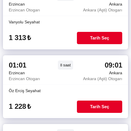
Erzincan
Ankara
Erzincan Otogarı
Ankara (Aşti) Otogarı
Vanyolu Seyahat
1 313
₺
Tarih Seç
01:01
09:01
saat
8
Erzincan
Ankara
Erzincan Otogarı
Ankara (Aşti) Otogarı
Öz Erciş Seyahat
1 228
₺
Tarih Seç