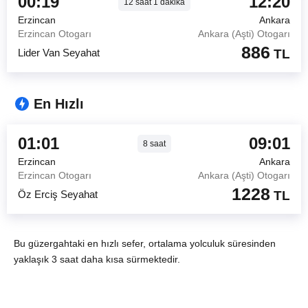
00:19
12:20
12
saat
1
dakika
Erzincan
Ankara
Erzincan Otogarı
Ankara (Aşti) Otogarı
886
Lider Van Seyahat
TL
En Hızlı
01:01
09:01
8
saat
Erzincan
Ankara
Erzincan Otogarı
Ankara (Aşti) Otogarı
1228
Öz Erciş Seyahat
TL
Bu güzergahtaki en hızlı sefer, ortalama yolculuk süresinden
yaklaşık 3 saat daha kısa sürmektedir.