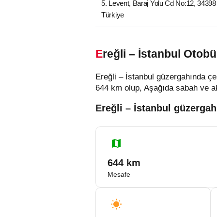
5. Levent, Baraj Yolu Cd No:12, 34398
Türkiye
Ereğli – İstanbul Otob
Ereğli – İstanbul güzergahında çeş
644 km olup, Aşağıda sabah ve akşa
Ereğli – İstanbul güzergahı
644 km
Mesafe