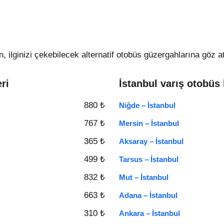
, ilginizi çekebilecek alternatif otobüs güzergahlarına göz at
eri
İstanbul varış otobüs b
880 ₺
Niğde – İstanbul
767 ₺
Mersin – İstanbul
365 ₺
Aksaray – İstanbul
499 ₺
Tarsus – İstanbul
832 ₺
Mut – İstanbul
663 ₺
Adana – İstanbul
310 ₺
Ankara – İstanbul