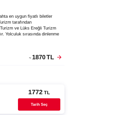
Turizm tarafından
 Turizm ve Lüks Ereğli Turizm
r. Yolculuk sırasında dinlenme
1870
TL
~
1772
TL
Tarih Seç