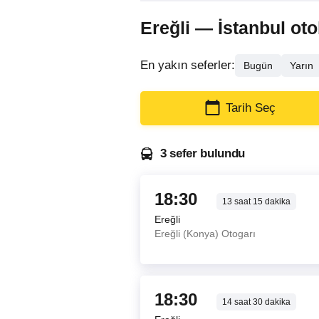
Ereğli — İstanbul otob
En yakın seferler:
Bugün
Yarın
Tarih Seç
3 sefer bulundu
18:30
13
saat
15
dakika
Ereğli
Ereğli (Konya) Otogarı
18:30
14
saat
30
dakika