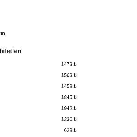
ın.
iletleri
1473 ₺
1563 ₺
1458 ₺
1845 ₺
1942 ₺
1336 ₺
628 ₺