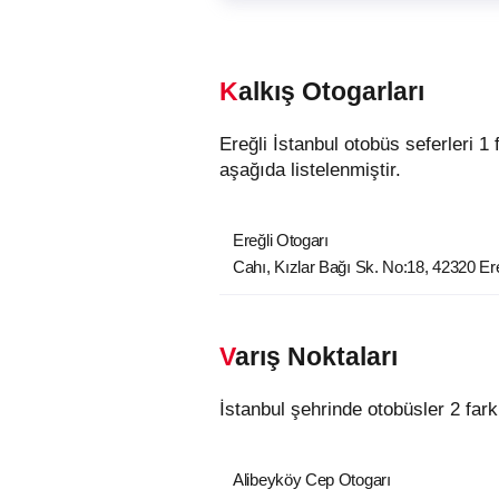
Kalkış Otogarları
Ereğli İstanbul otobüs seferleri 1 farklı kalkış noktasından hareket etmektedir. Ereğli şehrindeki otobüslerin kalkış noktaları
aşağıda listelenmiştir.
Ereğli Otogarı
Cahı, Kızlar Bağı Sk. No:18, 42320 Er
Varış Noktaları
İstanbul şehrinde otobüsler 2 far
Alibeyköy Cep Otogarı