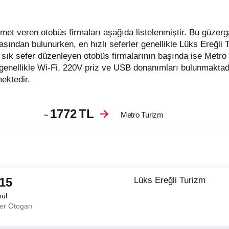
asından bulunurken, en hızlı seferler genellikle Lüks Ereğli 
sık sefer düzenleyen otobüs firmalarının başında ise Metro
genellikle Wi-Fi, 220V priz ve USB donanımları bulunmaktadı
mektedir.
1772
TL
Metro Turizm
~
:15
Lüks Ereğli Turizm
bul
er Otogarı