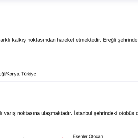
eğli/Konya, Türkiye
klı varış noktasına ulaşmaktadır. İstanbul şehrindeki otobüs d
Esenler Otogarı