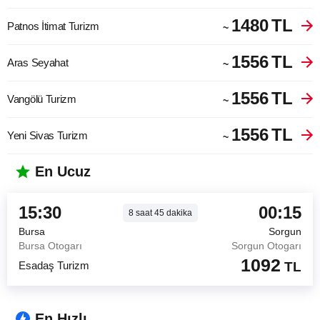
1480
TL
Patnos İtimat Turizm
~
1556
TL
Aras Seyahat
~
1556
TL
Vangölü Turizm
~
1556
TL
Yeni Sivas Turizm
~
En Ucuz
15:30
00:15
8
saat
45
dakika
Bursa
Sorgun
Bursa Otogarı
Sorgun Otogarı
1092
Esadaş Turizm
TL
En Hızlı