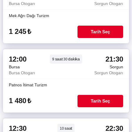
Bursa Otogarı
Sorgun Otogarı
Mek Ağrı Dağı Turizm
1 245
₺
Tarih Seç
12:00
21:30
saat
dakika
9
30
Bursa
Sorgun
Bursa Otogarı
Sorgun Otogarı
Patnos İtimat Turizm
1 480
₺
Tarih Seç
12:30
22:30
saat
10