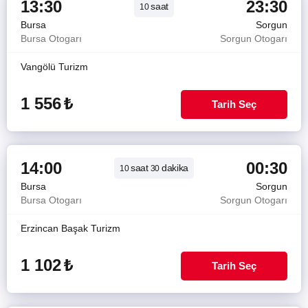
13:30
23:30
saat
10
Bursa
Sorgun
Bursa Otogarı
Sorgun Otogarı
Vangölü Turizm
1 556
₺
Tarih Seç
14:00
00:30
saat
dakika
10
30
Bursa
Sorgun
Bursa Otogarı
Sorgun Otogarı
Erzincan Başak Turizm
1 102
₺
Tarih Seç