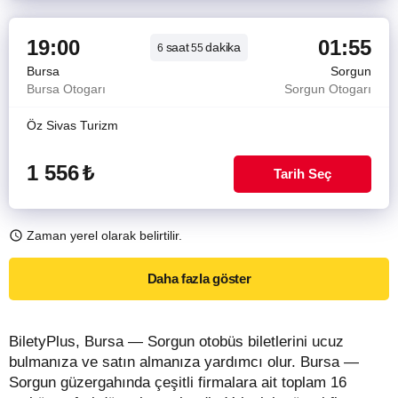
19:00
01:55
saat
dakika
6
55
Bursa
Sorgun
Bursa Otogarı
Sorgun Otogarı
Öz Sivas Turizm
1 556
₺
Tarih Seç
Zaman yerel olarak belirtilir.
Daha fazla göster
BiletyPlus, Bursa — Sorgun otobüs biletlerini ucuz
bulmanıza ve satın almanıza yardımcı olur. Bursa —
Sorgun güzergahında çeşitli firmalara ait toplam 16