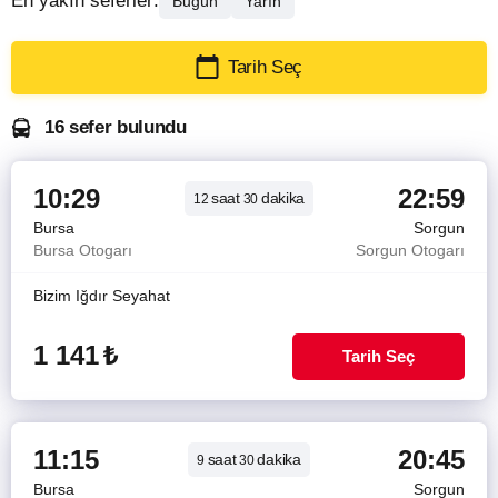
En yakın seferler:
Bugün
Yarın
Tarih Seç
16 sefer bulundu
10:29
22:59
saat
dakika
12
30
Bursa
Sorgun
Bursa Otogarı
Sorgun Otogarı
Bizim Iğdır Seyahat
1 141
₺
Tarih Seç
11:15
20:45
saat
dakika
9
30
Bursa
Sorgun