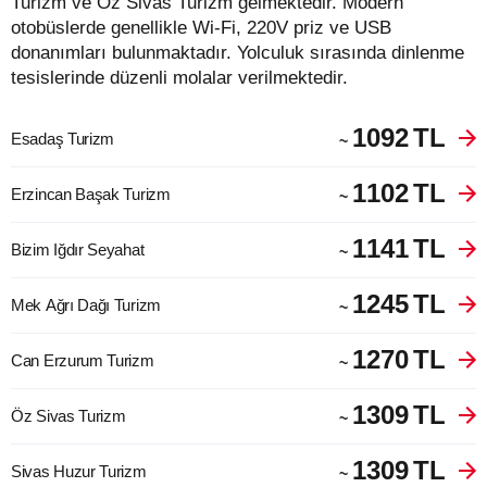
Turizm ve Öz Sivas Turizm gelmektedir. Modern
otobüslerde genellikle Wi-Fi, 220V priz ve USB
donanımları bulunmaktadır. Yolculuk sırasında dinlenme
tesislerinde düzenli molalar verilmektedir.
1092
TL
Esadaş Turizm
~
1102
TL
Erzincan Başak Turizm
~
1141
TL
Bizim Iğdır Seyahat
~
1245
TL
Mek Ağrı Dağı Turizm
~
1270
TL
Can Erzurum Turizm
~
1309
TL
Öz Sivas Turizm
~
1309
TL
Sivas Huzur Turizm
~