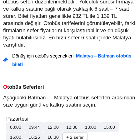
otobüs seferi düzenlenmektedir. Yolculuk süresi firmaya
ve kalkış saatine bağlı olarak yaklaşık 6 saat – 7 saat
sürer.
Bilet fiyatları genellikle 932 TL ile 1 139 TL
arasında değişir.
Otobüs tarifelerini görüntüleyebilir, farklı
firmaların sefer fiyatlarını karşılaştırabilir ve en düşük
fiyatı bulabilirsiniz. En hızlı sefer 6 saat içinde Malatya
varışlıdır.
Dönüş için otobüs seçenekleri:
Malatya – Batman otobüs
bileti
Otobüs Seferleri
Aşağıdaki Batman — Malatya otobüs seferleri arasından
size uygun günü ve kalkış saatini seçin.
Pazartesi
08:00
09:44
12:00
12:30
13:00
15:00
16:00
16:25
16:30
+ 2 sefer