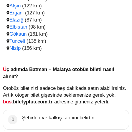
Afşin
(122 km)
Ergani
(127 km)
Elazığ
(87 km)
Elbistan
(98 km)
Göksun
(161 km)
Tunceli
(135 km)
Nizip
(156 km)
Üç adımda Batman – Malatya otobüs bileti nasıl
alınır?
Otobüs biletinizi sadece beş dakikada satın alabilirsiniz.
Artık otogar bilet gişesinde beklemenize gerek yok,
bus
.biletyplus.com.tr
adresine gitmeniz yeterli.
Şehirleri ve kalkış tarihini belirtin