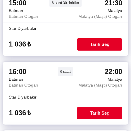
15:00
21:30
saat
dakika
6
30
Batman
Malatya
Batman Otogarı
Malatya (Maşti) Otogarı
Star Diyarbakır
1 036
₺
Tarih Seç
16:00
22:00
saat
6
Batman
Malatya
Batman Otogarı
Malatya (Maşti) Otogarı
Star Diyarbakır
1 036
₺
Tarih Seç