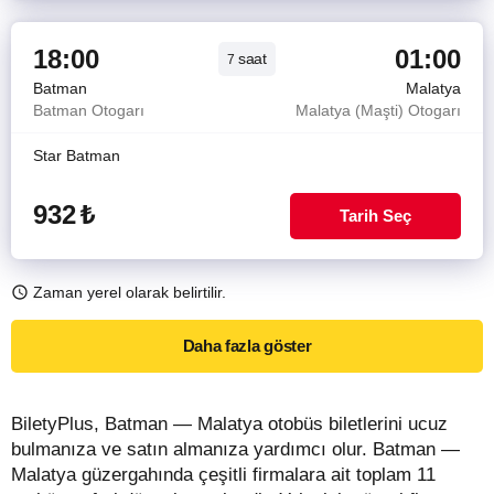
18:00
01:00
saat
7
Batman
Malatya
Batman Otogarı
Malatya (Maşti) Otogarı
Star Batman
932
₺
Tarih Seç
Zaman yerel olarak belirtilir.
Daha fazla göster
BiletyPlus, Batman — Malatya otobüs biletlerini ucuz
bulmanıza ve satın almanıza yardımcı olur. Batman —
Malatya güzergahında çeşitli firmalara ait toplam 11