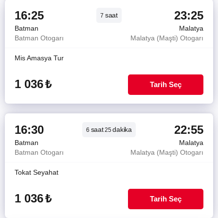
16:25
23:25
saat
7
Batman
Malatya
Batman Otogarı
Malatya (Maşti) Otogarı
Mis Amasya Tur
1 036
₺
Tarih Seç
16:30
22:55
saat
dakika
6
25
Batman
Malatya
Batman Otogarı
Malatya (Maşti) Otogarı
Tokat Seyahat
1 036
₺
Tarih Seç