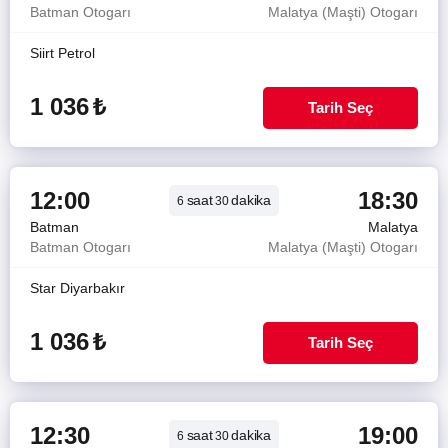
Batman Otogarı
Malatya (Maşti) Otogarı
Siirt Petrol
1 036
₺
Tarih Seç
12:00
18:30
saat
dakika
6
30
Batman
Malatya
Batman Otogarı
Malatya (Maşti) Otogarı
Star Diyarbakır
1 036
₺
Tarih Seç
12:30
19:00
saat
dakika
6
30