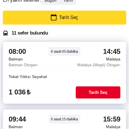
En yakın seferler:
Bugün
Yarın
Tarih Seç
11 sefer bulundu
08:00
14:45
saat
dakika
6
45
Batman
Malatya
Batman Otogarı
Malatya (Maşti) Otogarı
Tokat Yıldızı Seyahat
1 036
₺
Tarih Seç
09:44
15:59
saat
dakika
6
15
Batman
Malatya