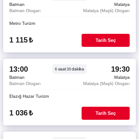
Batman
Malatya
Batman Otogarı
Malatya (Maşti) Otogarı
Metro Turizm
1 115
₺
Tarih Seç
13:00
19:30
saat
dakika
6
30
Batman
Malatya
Batman Otogarı
Malatya (Maşti) Otogarı
Elazığ Hazar Turizm
1 036
₺
Tarih Seç