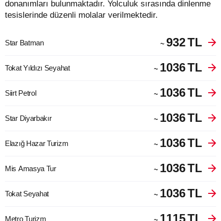
donanımları bulunmaktadır. Yolculuk sırasında dinlenme
tesislerinde düzenli molalar verilmektedir.
932
TL
Star Batman
~
1036
TL
Tokat Yıldızı Seyahat
~
1036
TL
Siirt Petrol
~
1036
TL
Star Diyarbakır
~
1036
TL
Elazığ Hazar Turizm
~
1036
TL
Mis Amasya Tur
~
1036
TL
Tokat Seyahat
~
1115
TL
Metro Turizm
~