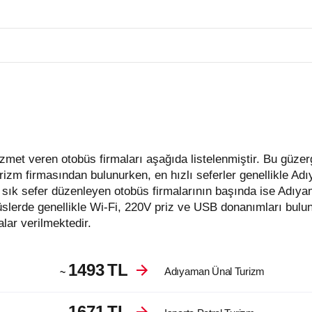
izm firmasından bulunurken, en hızlı seferler genellikle Ad
sık sefer düzenleyen otobüs firmalarının başında ise Adıy
slerde genellikle Wi-Fi, 220V priz ve USB donanımları bulun
lar verilmektedir.
1493
TL
Adıyaman Ünal Turizm
~
1671
TL