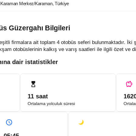
100 Karaman Merkez/Karaman, Türkiye
s Güzergahı Bilgileri
tli firmalara ait toplam 4 otobüs seferi bulunmaktadır. İki
m otobüslerinin kalkış ve varış saatleri ile ilgili özet ve diğ
a dair istatistikler
11 saat
162
Ortalama yolculuk süresi
Ortala
05:45