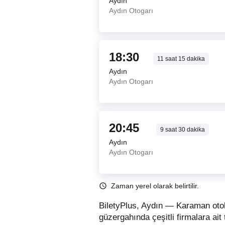
Aydın
Aydın Otogarı
18:30
11
saat
15
dakika
Aydın
Aydın Otogarı
20:45
9
saat
30
dakika
Aydın
Aydın Otogarı
Zaman yerel olarak belirtilir.
BiletyPlus, Aydın — Karaman otob
güzergahında çeşitli firmalara ait