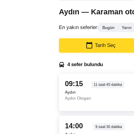
Aydın — Karaman otobü
En yakın seferler:
Bugün
Yarın
Tarih Seç
4 sefer bulundu
09:15
11
saat
45
dakika
Aydın
Aydın Otogarı
14:00
9
saat
30
dakika