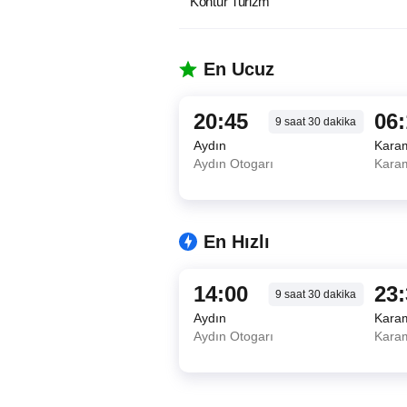
Kontur Turizm
En Ucuz
20:45
06
9
saat
30
dakika
Aydın
Kara
Aydın Otogarı
Kara
En Hızlı
14:00
23
9
saat
30
dakika
Aydın
Kara
Aydın Otogarı
Kara