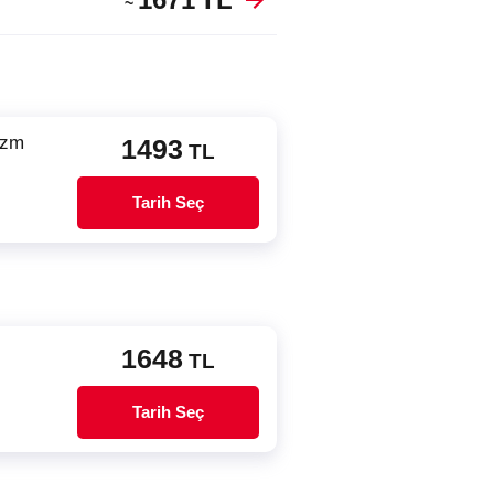
~
izm
1493
TL
Tarih Seç
1648
TL
Tarih Seç