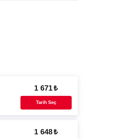
1 671
₺
Tarih Seç
1 648
₺