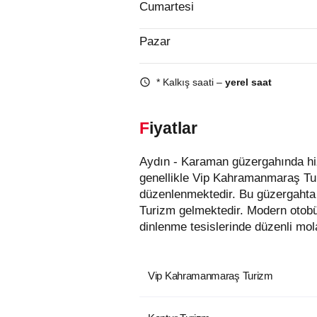
Cumartesi
Pazar
* Kalkış saati –
yerel saat
Fiyatlar
Aydın - Karaman güzergahında hizmet veren otobüs firmaları aşağıda listelenmiştir. Bu güzergahta en uygun fiyatlı biletler
genellikle Vip Kahramanmaraş Tur
düzenlenmektedir. Bu güzergahta 
Turizm gelmektedir. Modern otobü
dinlenme tesislerinde düzenli mola
Vip Kahramanmaraş Turizm