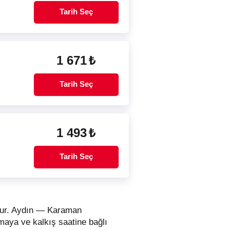
Tarih Seç
1 671
₺
Tarih Seç
1 493
₺
Tarih Seç
olur. Aydın — Karaman
rmaya ve kalkış saatine bağlı