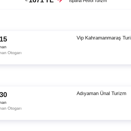
Isparta Petrol Turizm
~
:15
Vip Kahramanmaraş Tur
man
man Otogarı
:30
Adıyaman Ünal Turizm
man
man Otogarı