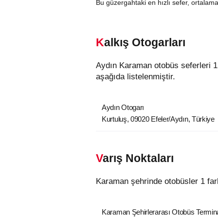
Bu güzergahtaki en hızlı sefer, ortalam
Kalkış Otogarları
Aydın Karaman otobüs seferleri 1 farklı kalkış noktasından hareket etmektedir. Aydın şehrindeki otobüslerin kalkış noktaları
aşağıda listelenmiştir.
Aydın Otogarı
Kurtuluş, 09020 Efeler/Aydın, Türkiye
Varış Noktaları
Karaman şehrinde otobüsler 1 far
Karaman Şehirlerarası Otobüs Termina