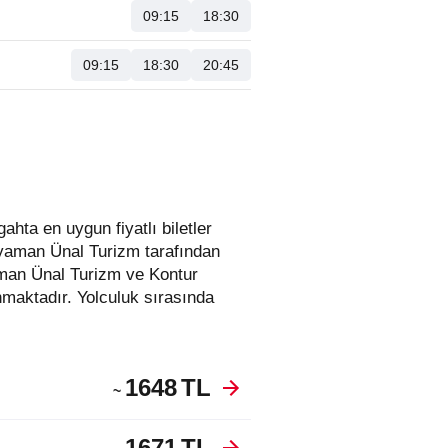
09:15
18:30
09:15
18:30
20:45
ıyaman Ünal Turizm tarafından
aman Ünal Turizm ve Kontur
maktadır. Yolculuk sırasında
1648
TL
~
1671
TL