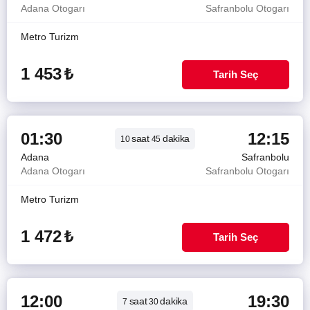
Adana Otogarı
Safranbolu Otogarı
Metro Turizm
1 453
₺
Tarih Seç
01:30
12:15
saat
dakika
10
45
Adana
Safranbolu
Adana Otogarı
Safranbolu Otogarı
Metro Turizm
1 472
₺
Tarih Seç
12:00
19:30
saat
dakika
7
30