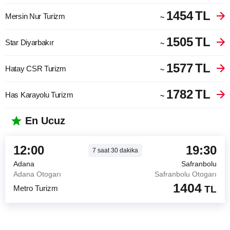
1454
TL
Mersin Nur Turizm
~
1505
TL
Star Diyarbakır
~
1577
TL
Hatay CSR Turizm
~
1782
TL
Has Karayolu Turizm
~
En Ucuz
12:00
19:30
7
saat
30
dakika
Adana
Safranbolu
Adana Otogarı
Safranbolu Otogarı
1404
Metro Turizm
TL