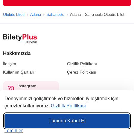
Otobüs Bileti
Adana
Safranbolu
Adana – Safranbolu Otobüs Bileti
Hakkımızda
İletişim
Gizlilik Politikası
Kullanım Şartları
Çerez Politikası
Instagram
@biletyplus_turkiye
Deneyiminizi geliştirmek ve hizmetleri iyileştirmek için
çerezler kullanıyoruz.
Gizlilik Politikası
© 2023 — 2026, Biletyplus, Innovative Travel Technologies, LLC.
Tüm hakları saklıdır.
Tümünü Kabul Et
Bu siteyi kullanmanız,
kullanıcı sözleşmesi
,
gizlilik politikası
ve
çerez politikası
koşullarının kabul edildiği anlamına gelir.
Tercihler