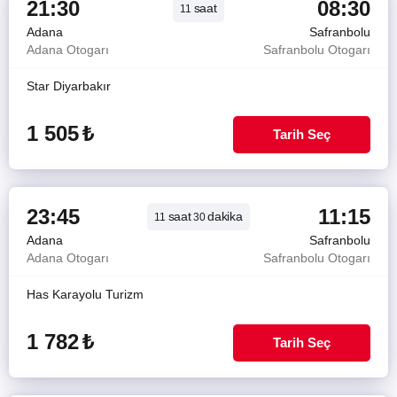
21:30
08:30
saat
11
Adana
Safranbolu
Adana Otogarı
Safranbolu Otogarı
Star Diyarbakır
1 505
₺
Tarih Seç
23:45
11:15
saat
dakika
11
30
Adana
Safranbolu
Adana Otogarı
Safranbolu Otogarı
Has Karayolu Turizm
1 782
₺
Tarih Seç