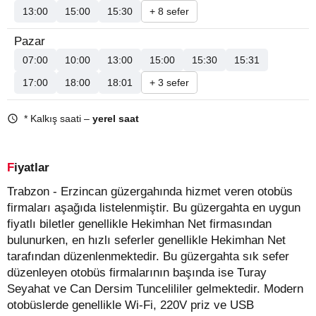
13:00
15:00
15:30
+ 8 sefer
Pazar
07:00
10:00
13:00
15:00
15:30
15:31
17:00
18:00
18:01
+ 3 sefer
* Kalkış saati –
yerel saat
Fiyatlar
Trabzon - Erzincan güzergahında hizmet veren otobüs
firmaları aşağıda listelenmiştir. Bu güzergahta en uygun
fiyatlı biletler genellikle Hekimhan Net firmasından
bulunurken, en hızlı seferler genellikle Hekimhan Net
tarafından düzenlenmektedir. Bu güzergahta sık sefer
düzenleyen otobüs firmalarının başında ise Turay
Seyahat ve Can Dersim Tuncelililer gelmektedir. Modern
otobüslerde genellikle Wi-Fi, 220V priz ve USB