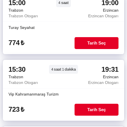
15:00
19:00
saat
4
Trabzon
Erzincan
Trabzon Otogarı
Erzincan Otogarı
Turay Seyahat
774
₺
Tarih Seç
15:30
19:31
saat
dakika
4
1
Trabzon
Erzincan
Trabzon Otogarı
Erzincan Otogarı
Vip Kahramanmaraş Turizm
723
₺
Tarih Seç