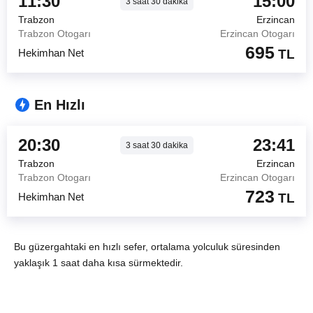
11:30
15:00
3
saat
30
dakika
Trabzon
Erzincan
Trabzon Otogarı
Erzincan Otogarı
695
Hekimhan Net
TL
En Hızlı
20:30
23:41
3
saat
30
dakika
Trabzon
Erzincan
Trabzon Otogarı
Erzincan Otogarı
723
Hekimhan Net
TL
Bu güzergahtaki en hızlı sefer, ortalama yolculuk süresinden
yaklaşık 1 saat daha kısa sürmektedir.