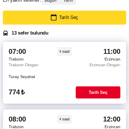
En yakın seferler:
Bugün
Yarın
Tarih Seç
13 sefer bulundu
07:00
11:00
saat
4
Trabzon
Erzincan
Trabzon Otogarı
Erzincan Otogarı
Turay Seyahat
774
₺
Tarih Seç
08:00
12:00
saat
4
Trabzon
Erzincan