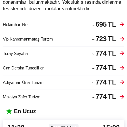
donanımları bulunmaktadır. Yolculuk sırasında dinlenme
tesislerinde düzenli molalar verilmektedir.
695
TL
Hekimhan Net
~
723
TL
Vip Kahramanmaraş Turizm
~
774
TL
Turay Seyahat
~
774
TL
Can Dersim Tuncelililer
~
774
TL
Adıyaman Ünal Turizm
~
774
TL
Malatya Zafer Turizm
~
En Ucuz