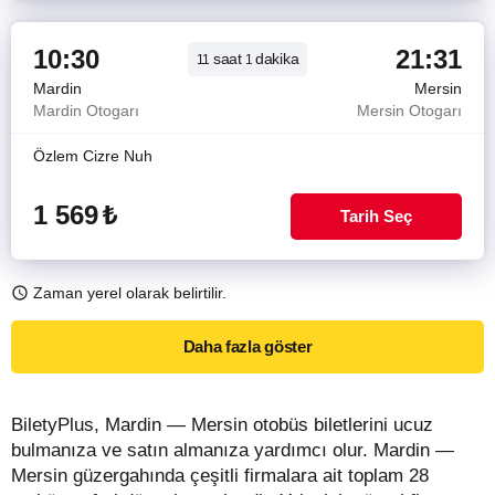
10:30
21:31
saat
dakika
11
1
Mardin
Mersin
Mardin Otogarı
Mersin Otogarı
Özlem Cizre Nuh
1 569
₺
Tarih Seç
Zaman yerel olarak belirtilir.
Daha fazla göster
BiletyPlus, Mardin — Mersin otobüs biletlerini ucuz
bulmanıza ve satın almanıza yardımcı olur. Mardin —
Mersin güzergahında çeşitli firmalara ait toplam 28