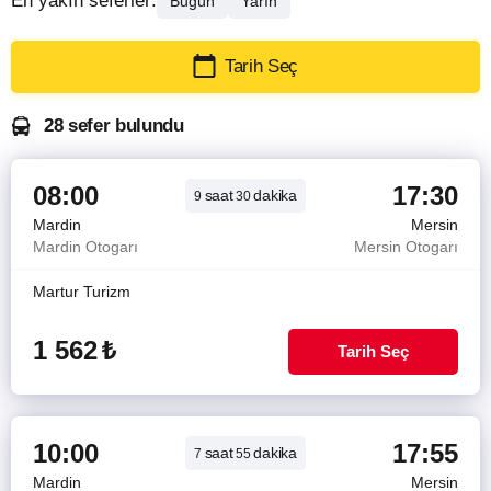
En yakın seferler:
Bugün
Yarın
Tarih Seç
28 sefer bulundu
08:00
17:30
saat
dakika
9
30
Mardin
Mersin
Mardin Otogarı
Mersin Otogarı
Martur Turizm
1 562
₺
Tarih Seç
10:00
17:55
saat
dakika
7
55
Mardin
Mersin