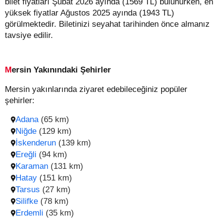
bilet fiyatları Şubat 2026 ayında (1569 TL) bulunurken, en
yüksek fiyatlar Ağustos 2025 ayında (1943 TL)
görülmektedir. Biletinizi seyahat tarihinden önce almanız
tavsiye edilir.
Mersin Yakınındaki Şehirler
Mersin yakınlarında ziyaret edebileceğiniz popüler
şehirler:
Adana
(65 km)
Niğde
(129 km)
İskenderun
(139 km)
Ereğli
(94 km)
Karaman
(131 km)
Hatay
(151 km)
Tarsus
(27 km)
Silifke
(78 km)
Erdemli
(35 km)