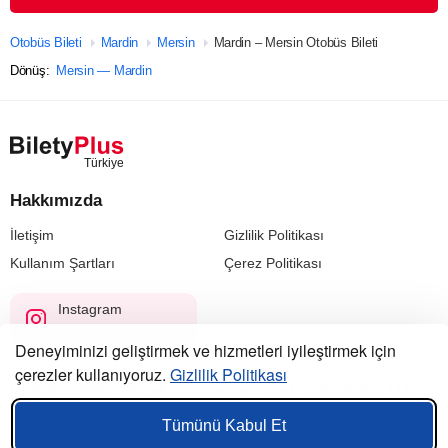
Otobüs Bileti
Mardin
Mersin
Mardin – Mersin Otobüs Bileti
Dönüş:
Mersin — Mardin
Hakkımızda
İletişim
Gizlilik Politikası
Kullanım Şartları
Çerez Politikası
Instagram
@biletyplus_turkiye
Deneyiminizi geliştirmek ve hizmetleri iyileştirmek için
çerezler kullanıyoruz.
Gizlilik Politikası
© 2023 — 2026, Biletyplus, Innovative Travel Technologies, LLC.
Tüm hakları saklıdır.
Tümünü Kabul Et
Bu siteyi kullanmanız,
kullanıcı sözleşmesi
,
gizlilik politikası
ve