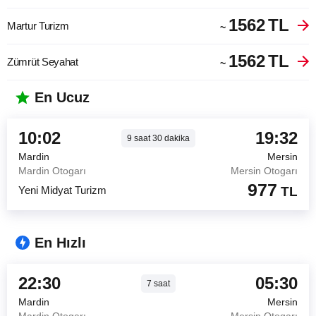
1562
TL
Martur Turizm
~
1562
TL
Zümrüt Seyahat
~
En Ucuz
10:02
19:32
9
saat
30
dakika
Mardin
Mersin
Mardin Otogarı
Mersin Otogarı
977
Yeni Midyat Turizm
TL
En Hızlı
22:30
05:30
7
saat
Mardin
Mersin