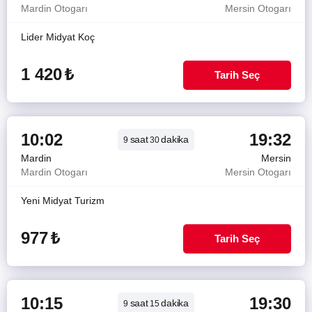
Mardin Otogarı
Mersin Otogarı
Lider Midyat Koç
1 420
₺
Tarih Seç
10:02
19:32
saat
dakika
9
30
Mardin
Mersin
Mardin Otogarı
Mersin Otogarı
Yeni Midyat Turizm
977
₺
Tarih Seç
10:15
19:30
saat
dakika
9
15