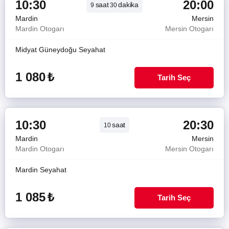
10:30
20:00
saat
dakika
9
30
Mardin
Mersin
Mardin Otogarı
Mersin Otogarı
Midyat Güneydoğu Seyahat
1 080
₺
Tarih Seç
10:30
20:30
saat
10
Mardin
Mersin
Mardin Otogarı
Mersin Otogarı
Mardin Seyahat
1 085
₺
Tarih Seç