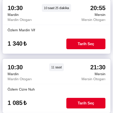
10:30
20:55
saat
dakika
10
25
Mardin
Mersin
Mardin Otogarı
Mersin Otogarı
Özlem Mardin Vif
1 340
₺
Tarih Seç
10:30
21:30
saat
11
Mardin
Mersin
Mardin Otogarı
Mersin Otogarı
Özlem Cizre Nuh
1 085
₺
Tarih Seç