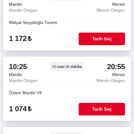
Mardin
Mersin
Mardin Otogarı
Mersin Otogarı
Midyat Seyyidoğlu Turizm
1 172
₺
Tarih Seç
10:25
20:55
saat
dakika
10
30
Mardin
Mersin
Mardin Otogarı
Mersin Otogarı
Özlem Mardin Vif
1 074
₺
Tarih Seç