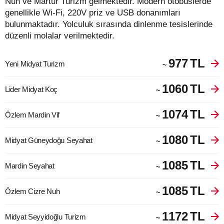
Nuh ve Martur Turizm gelmektedir. Modern otobüslerde
genellikle Wi-Fi, 220V priz ve USB donanımları
bulunmaktadır. Yolculuk sırasında dinlenme tesislerinde
düzenli molalar verilmektedir.
977
TL
Yeni Midyat Turizm
~
1060
TL
Lider Midyat Koç
~
1074
TL
Özlem Mardin Vif
~
1080
TL
Midyat Güneydoğu Seyahat
~
1085
TL
Mardin Seyahat
~
1085
TL
Özlem Cizre Nuh
~
1172
TL
Midyat Seyyidoğlu Turizm
~