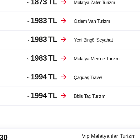
1873
TL
Malatya Zafer Turizm
~
1983
TL
Özlem Van Turizm
~
1983
TL
Yeni Bingöl Seyahat
~
1983
TL
Malatya Medine Turizm
~
1994
TL
Çağdaş Travel
~
1994
TL
Bitlis Taç Turizm
~
:30
Vip Malatyalılar Turizm