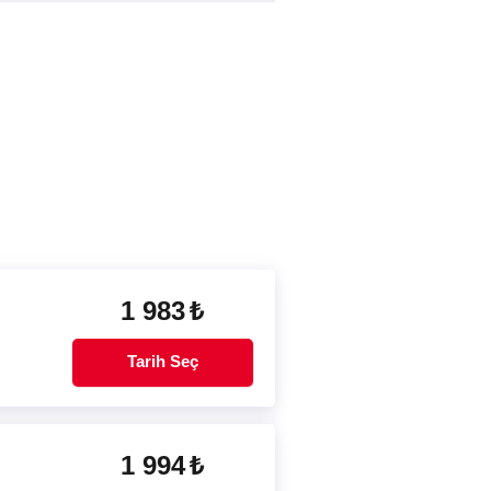
1 983
₺
Tarih Seç
1 994
₺