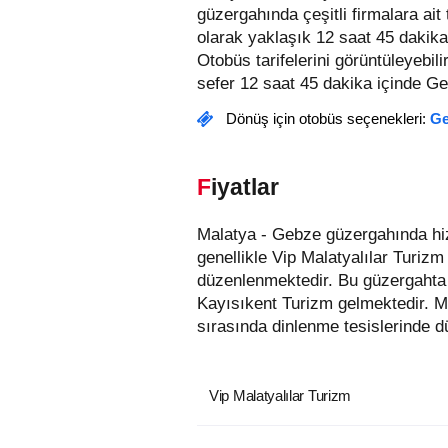
güzergahında çeşitli firmalara ai
olarak yaklaşık 12 saat 45 dakika
Otobüs tarifelerini görüntüleyebilir,
sefer 12 saat 45 dakika içinde Geb
Dönüş için otobüs seçenekleri:
Ge
Fiyatlar
Malatya - Gebze güzergahında hizmet veren otobüs firmaları aşağıda listelenmiştir. Bu güzergahta en uygun fiyatlı biletler
genellikle Vip Malatyalılar Turizm
düzenlenmektedir. Bu güzergahta 
Kayısıkent Turizm gelmektedir. M
sırasında dinlenme tesislerinde dü
Vip Malatyalılar Turizm