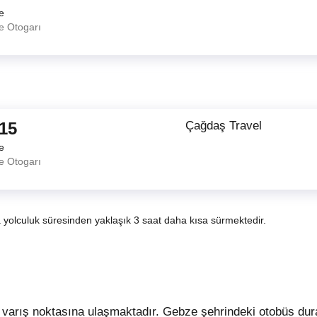
e
e Otogarı
:15
Çağdaş Travel
e
e Otogarı
a yolculuk süresinden yaklaşık 3 saat daha kısa sürmektedir.
ı varış noktasına ulaşmaktadır. Gebze şehrindeki otobüs dura