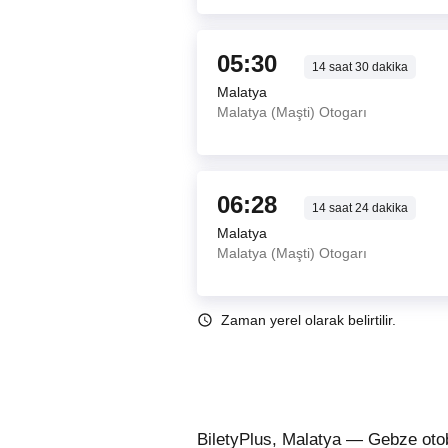
05:30
14
saat
30
dakika
Malatya
Malatya (Maşti) Otogarı
06:28
14
saat
24
dakika
Malatya
Malatya (Maşti) Otogarı
Zaman yerel olarak belirtilir.
BiletyPlus, Malatya — Gebze otob