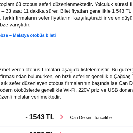
t toplam 63 otobüs seferi düzenlenmektedir. Yolculuk süresi f
 – 33 saat 11 dakika sürer.
Bilet fiyatları genellikle 1 543 TL
 farklı firmaların sefer fiyatlarını karşılaştırabilir ve en düşük
ze varışlıdır.
bze – Malatya otobüs bileti
 firmasından bulunurken, en hızlı seferler genellikle Çağdaş 
sık sefer düzenleyen otobüs firmalarının başında ise Can D
odern otobüslerde genellikle Wi-Fi, 220V priz ve USB donan
zenli molalar verilmektedir.
1543
TL
Can Dersim Tuncelililer
~