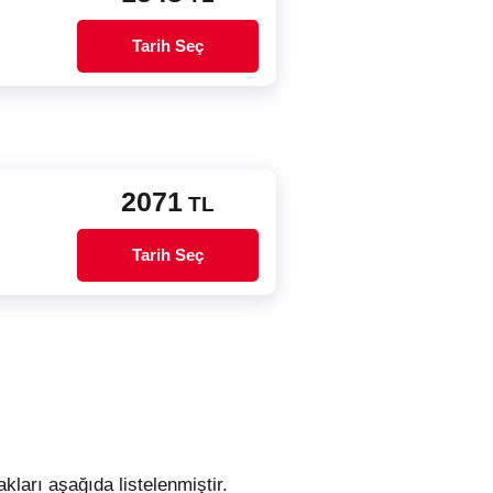
Tarih Seç
2071
TL
Tarih Seç
kları aşağıda listelenmiştir.