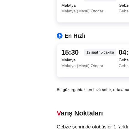
Malatya
Gebz
Malatya (Maşti) Otogarı
Gebz
En Hızlı
15:30
04
12
saat
45
dakika
Malatya
Gebz
Malatya (Maşti) Otogarı
Gebz
Bu güzergahtaki en hızlı sefer, ortalam
Varış Noktaları
Gebze şehrinde otobüsler 1 farkl