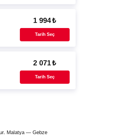
1 994
₺
Tarih Seç
2 071
₺
Tarih Seç
olur. Malatya — Gebze