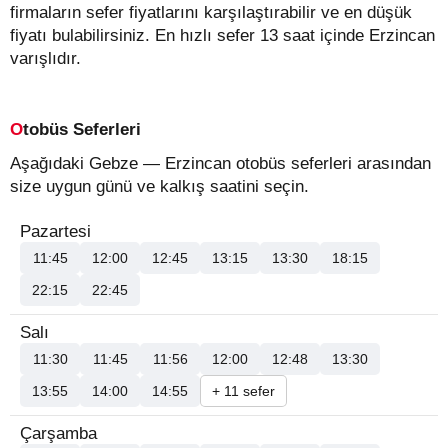
firmaların sefer fiyatlarını karşılaştırabilir ve en düşük
fiyatı bulabilirsiniz. En hızlı sefer 13 saat içinde Erzincan
varışlıdır.
Otobüs Seferleri
Aşağıdaki Gebze — Erzincan otobüs seferleri arasından
size uygun günü ve kalkış saatini seçin.
Pazartesi
11:45
12:00
12:45
13:15
13:30
18:15
22:15
22:45
Salı
11:30
11:45
11:56
12:00
12:48
13:30
13:55
14:00
14:55
+ 11 sefer
Çarşamba