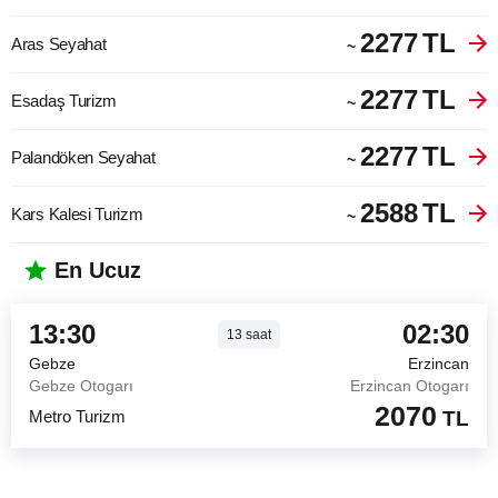
2277
TL
Aras Seyahat
~
2277
TL
Esadaş Turizm
~
2277
TL
Palandöken Seyahat
~
2588
TL
Kars Kalesi Turizm
~
En Ucuz
13:30
02:30
13
saat
Gebze
Erzincan
Gebze Otogarı
Erzincan Otogarı
2070
Metro Turizm
TL