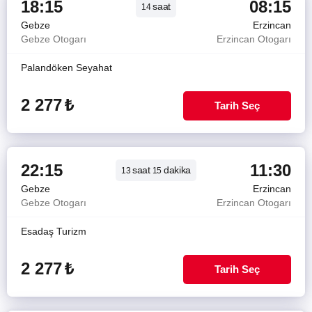
18:15
08:15
saat
14
Gebze
Erzincan
Gebze Otogarı
Erzincan Otogarı
Palandöken Seyahat
2 277
₺
Tarih Seç
22:15
11:30
saat
dakika
13
15
Gebze
Erzincan
Gebze Otogarı
Erzincan Otogarı
Esadaş Turizm
2 277
₺
Tarih Seç