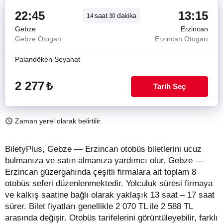
22:45
13:15
saat
dakika
14
30
Gebze
Erzincan
Gebze Otogarı
Erzincan Otogarı
Palandöken Seyahat
2 277
₺
Tarih Seç
Zaman yerel olarak belirtilir.
BiletyPlus, Gebze — Erzincan otobüs biletlerini ucuz
bulmanıza ve satın almanıza yardımcı olur. Gebze —
Erzincan güzergahında çeşitli firmalara ait toplam 8
otobüs seferi düzenlenmektedir. Yolculuk süresi firmaya
ve kalkış saatine bağlı olarak yaklaşık 13 saat – 17 saat
sürer.
Bilet fiyatları genellikle 2 070 TL ile 2 588 TL
arasında değişir.
Otobüs tarifelerini görüntüleyebilir, farklı