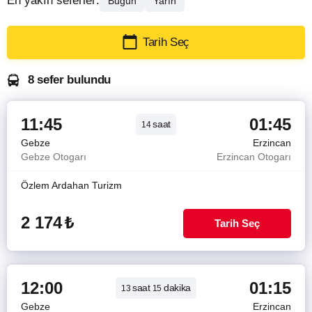
En yakın seferler:
Bugün
Yarın
Tarih Seç
8 sefer bulundu
11:45
01:45
saat
14
Gebze
Erzincan
Gebze Otogarı
Erzincan Otogarı
Özlem Ardahan Turizm
2 174
₺
Tarih Seç
12:00
01:15
saat
dakika
13
15
Gebze
Erzincan