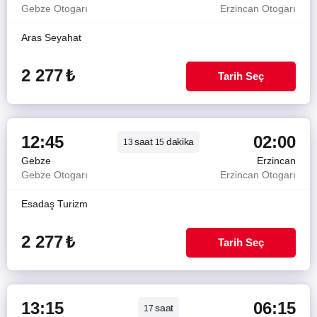
Gebze Otogarı
Erzincan Otogarı
Aras Seyahat
2 277
₺
Tarih Seç
12:45
02:00
saat
dakika
13
15
Gebze
Erzincan
Gebze Otogarı
Erzincan Otogarı
Esadaş Turizm
2 277
₺
Tarih Seç
13:15
06:15
saat
17