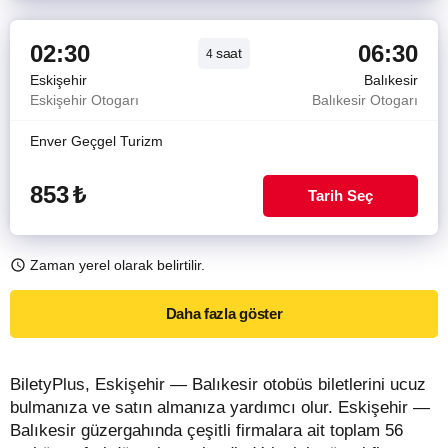
02:30
06:30
saat
4
Eskişehir
Balıkesir
Eskişehir Otogarı
Balıkesir Otogarı
Enver Geçgel Turizm
853
₺
Tarih Seç
Zaman yerel olarak belirtilir.
Daha fazla göster
BiletyPlus, Eskişehir — Balıkesir otobüs biletlerini ucuz
bulmanıza ve satın almanıza yardımcı olur. Eskişehir —
Balıkesir güzergahında çeşitli firmalara ait toplam 56