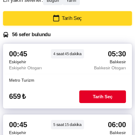
En yakın seferler:
Bugün
Yarın
Tarih Seç
56 sefer bulundu
00:45
05:30
saat
dakika
4
45
Eskişehir
Balıkesir
Eskişehir Otogarı
Balıkesir Otogarı
Metro Turizm
659
₺
Tarih Seç
00:45
06:00
saat
dakika
5
15
Eskişehir
Balıkesir