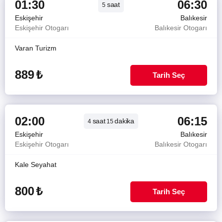
01:30
06:30
saat
5
Eskişehir
Balıkesir
Eskişehir Otogarı
Balıkesir Otogarı
Varan Turizm
889
₺
Tarih Seç
02:00
06:15
saat
dakika
4
15
Eskişehir
Balıkesir
Eskişehir Otogarı
Balıkesir Otogarı
Kale Seyahat
800
₺
Tarih Seç