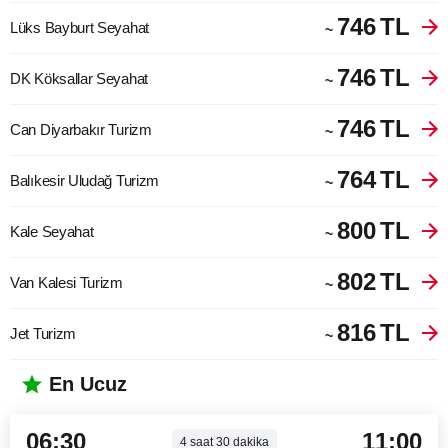
746
TL
Lüks Bayburt Seyahat
~
746
TL
DK Köksallar Seyahat
~
746
TL
Can Diyarbakır Turizm
~
764
TL
Balıkesir Uludağ Turizm
~
800
TL
Kale Seyahat
~
802
TL
Van Kalesi Turizm
~
816
TL
Jet Turizm
~
En Ucuz
06:30
11:00
4
saat
30
dakika