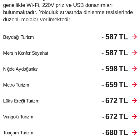
genellikle Wi-Fi, 220V priz ve USB donanımları
bulunmaktadır. Yolculuk sırasında dinlenme tesislerinde
düzenli molalar verilmektedir.
587
TL
Beydağı Turizm
~
587
TL
Mersin Konfor Seyahat
~
598
TL
Niğde Aydoğanlar
~
659
TL
Metro Turizm
~
672
TL
Lüks Ereğli Turizm
~
672
TL
Vangölü Turizm
~
680
TL
Topçam Turizm
~