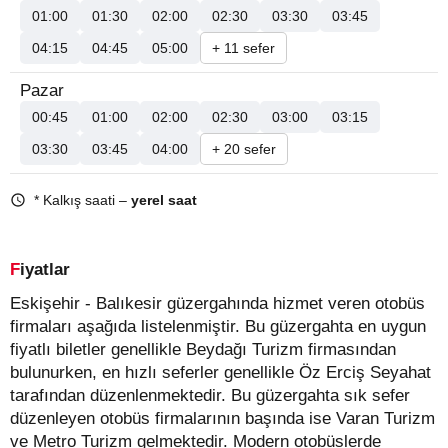
01:00
01:30
02:00
02:30
03:30
03:45
04:15
04:45
05:00
+ 11 sefer
Pazar
00:45
01:00
02:00
02:30
03:00
03:15
03:30
03:45
04:00
+ 20 sefer
* Kalkış saati –
yerel saat
Fiyatlar
Eskişehir - Balıkesir güzergahında hizmet veren otobüs
firmaları aşağıda listelenmiştir. Bu güzergahta en uygun
fiyatlı biletler genellikle Beydağı Turizm firmasından
bulunurken, en hızlı seferler genellikle Öz Erciş Seyahat
tarafından düzenlenmektedir. Bu güzergahta sık sefer
düzenleyen otobüs firmalarının başında ise Varan Turizm
ve Metro Turizm gelmektedir. Modern otobüslerde