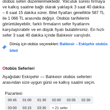
otobüs seferi düzenlenmektedir. Yolculuk süresi firmaya
ve kalkış saatine bağlı olarak yaklaşık 3 saat 40 dakika
– 6 saat 15 dakika sürer.
Bilet fiyatları genellikle 587 TL
ile 1 066 TL arasında değişir.
Otobüs tarifelerini
görüntüleyebilir, farklı firmaların sefer fiyatlarını
karşılaştırabilir ve en düşük fiyatı bulabilirsiniz. En hızlı
sefer 3 saat 40 dakika içinde Balıkesir varışlıdır.
Dönüş için otobüs seçenekleri:
Balıkesir – Eskişehir otobüs
bileti
Otobüs Seferleri
Aşağıdaki Eskişehir — Balıkesir otobüs seferleri
arasından size uygun günü ve kalkış saatini seçin.
Pazartesi
00:45
01:00
01:30
02:00
02:05
02:30
03:00
03:15
03:30
+ 21 sefer