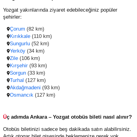
Yozgat yakınlarında ziyaret edebileceğiniz popüler
şehirler:
Çorum
(82 km)
Kırıkkale
(110 km)
Sungurlu
(52 km)
Yerköy
(34 km)
Zile
(106 km)
Kırşehir
(93 km)
Sorgun
(33 km)
Turhal
(127 km)
Akdağmadeni
(93 km)
Osmancık
(127 km)
Üç adımda Ankara – Yozgat otobüs bileti nasıl alınır?
Otobüs biletinizi sadece beş dakikada satın alabilirsiniz.
Artık otogar bilet gişesinde beklemenize gerek yok,