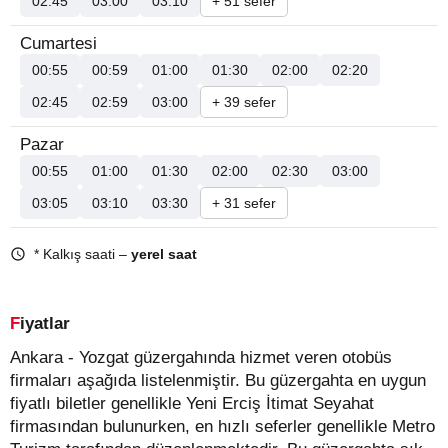
02:45
03:00
03:10
+ 51 sefer
Cumartesi
00:55
00:59
01:00
01:30
02:00
02:20
02:45
02:59
03:00
+ 39 sefer
Pazar
00:55
01:00
01:30
02:00
02:30
03:00
03:05
03:10
03:30
+ 31 sefer
* Kalkış saati –
yerel saat
Fiyatlar
Ankara - Yozgat güzergahında hizmet veren otobüs
firmaları aşağıda listelenmiştir. Bu güzergahta en uygun
fiyatlı biletler genellikle Yeni Erciş İtimat Seyahat
firmasından bulunurken, en hızlı seferler genellikle Metro