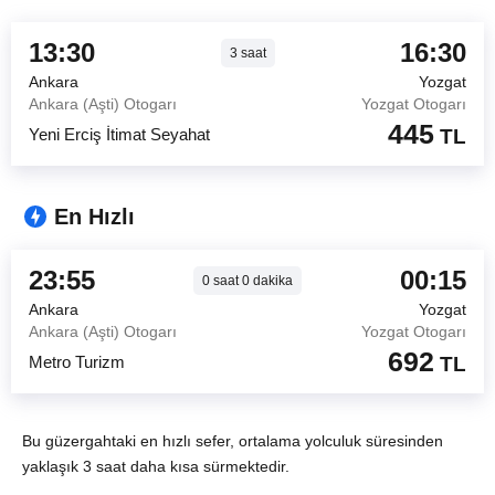
13:30
16:30
3
saat
Ankara
Yozgat
Ankara (Aşti) Otogarı
Yozgat Otogarı
445
Yeni Erciş İtimat Seyahat
TL
En Hızlı
23:55
00:15
0
saat
0
dakika
Ankara
Yozgat
Ankara (Aşti) Otogarı
Yozgat Otogarı
692
Metro Turizm
TL
Bu güzergahtaki en hızlı sefer, ortalama yolculuk süresinden
yaklaşık 3 saat daha kısa sürmektedir.