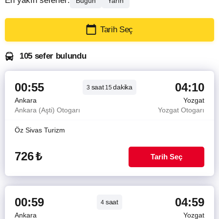
En yakın seferler:
Bugün
Yarın
Tarih Seç
105 sefer bulundu
00:55
04:10
saat
dakika
3
15
Ankara
Yozgat
Ankara (Aşti) Otogarı
Yozgat Otogarı
Öz Sivas Turizm
726
₺
Tarih Seç
00:59
04:59
saat
4
Ankara
Yozgat