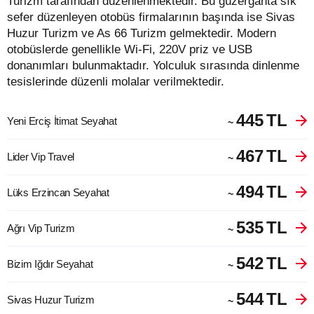
Turizm tarafından düzenlenmektedir. Bu güzergahta sık
sefer düzenleyen otobüs firmalarının başında ise Sivas
Huzur Turizm ve As 66 Turizm gelmektedir. Modern
otobüslerde genellikle Wi-Fi, 220V priz ve USB
donanımları bulunmaktadır. Yolculuk sırasında dinlenme
tesislerinde düzenli molalar verilmektedir.
445
TL
Yeni Erciş İtimat Seyahat
~
467
TL
Lider Vip Travel
~
494
TL
Lüks Erzincan Seyahat
~
535
TL
Ağrı Vip Turizm
~
542
TL
Bizim Iğdır Seyahat
~
544
TL
Sivas Huzur Turizm
~