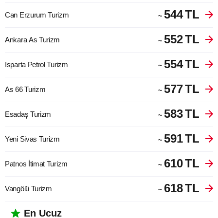
544
TL
Can Erzurum Turizm
~
552
TL
Ankara As Turizm
~
554
TL
Isparta Petrol Turizm
~
577
TL
As 66 Turizm
~
583
TL
Esadaş Turizm
~
591
TL
Yeni Sivas Turizm
~
610
TL
Patnos İtimat Turizm
~
618
TL
Vangölü Turizm
~
En Ucuz