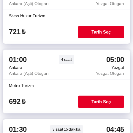
Ankara (Aşti) Otogarı
Yozgat Otogarı
Sivas Huzur Turizm
721
₺
Tarih Seç
01:00
05:00
saat
4
Ankara
Yozgat
Ankara (Aşti) Otogarı
Yozgat Otogarı
Metro Turizm
692
₺
Tarih Seç
01:30
04:45
saat
dakika
3
15