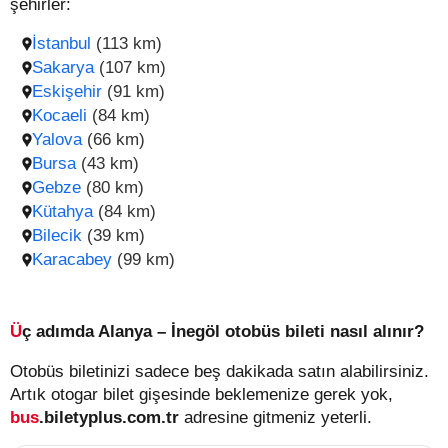
şehirler:
İstanbul
(113 km)
Sakarya
(107 km)
Eskişehir
(91 km)
Kocaeli
(84 km)
Yalova
(66 km)
Bursa
(43 km)
Gebze
(80 km)
Kütahya
(84 km)
Bilecik
(39 km)
Karacabey
(99 km)
Üç adımda Alanya – İnegöl otobüs bileti nasıl alınır?
Otobüs biletinizi sadece beş dakikada satın alabilirsiniz.
Artık otogar bilet gişesinde beklemenize gerek yok,
bus
.biletyplus.com.tr
adresine gitmeniz yeterli.