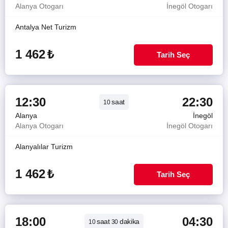
Alanya Otogarı
İnegöl Otogarı
Antalya Net Turizm
1 462
₺
Tarih Seç
12:30
22:30
saat
10
Alanya
İnegöl
Alanya Otogarı
İnegöl Otogarı
Alanyalılar Turizm
1 462
₺
Tarih Seç
18:00
04:30
saat
dakika
10
30