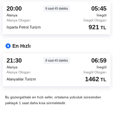
20:00
05:45
9
saat
45
dakika
Alanya
İnegöl
Alanya Otogarı
İnegöl Otogarı
921
Isparta Petrol Turizm
TL
En Hızlı
21:30
06:59
9
saat
45
dakika
Alanya
İnegöl
Alanya Otogarı
İnegöl Otogarı
1462
Alanyalılar Turizm
TL
Bu güzergahtaki en hızlı sefer, ortalama yolculuk süresinden
yaklaşık 1 saat daha kısa sürmektedir.