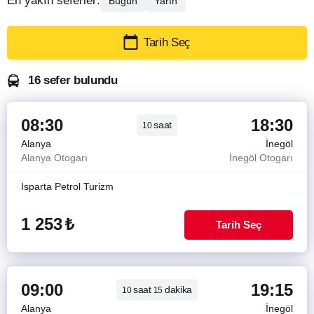
En yakın seferler:
Bugün
Yarın
Tarih Seç
16 sefer bulundu
08:30
18:30
saat
10
Alanya
İnegöl
Alanya Otogarı
İnegöl Otogarı
Isparta Petrol Turizm
1 253
₺
Tarih Seç
09:00
19:15
saat
dakika
10
15
Alanya
İnegöl