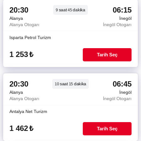
20:30
06:15
saat
dakika
9
45
Alanya
İnegöl
Alanya Otogarı
İnegöl Otogarı
Isparta Petrol Turizm
1 253
₺
Tarih Seç
20:30
06:45
saat
dakika
10
15
Alanya
İnegöl
Alanya Otogarı
İnegöl Otogarı
Antalya Net Turizm
1 462
₺
Tarih Seç