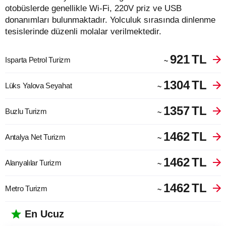
otobüslerde genellikle Wi-Fi, 220V priz ve USB
donanımları bulunmaktadır. Yolculuk sırasında dinlenme
tesislerinde düzenli molalar verilmektedir.
921
TL
Isparta Petrol Turizm
~
1304
TL
Lüks Yalova Seyahat
~
1357
TL
Buzlu Turizm
~
1462
TL
Antalya Net Turizm
~
1462
TL
Alanyalılar Turizm
~
1462
TL
Metro Turizm
~
En Ucuz