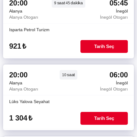
20:00
05:45
saat
dakika
9
45
Alanya
İnegöl
Alanya Otogarı
İnegöl Otogarı
Isparta Petrol Turizm
921
₺
Tarih Seç
20:00
06:00
saat
10
Alanya
İnegöl
Alanya Otogarı
İnegöl Otogarı
Lüks Yalova Seyahat
1 304
₺
Tarih Seç