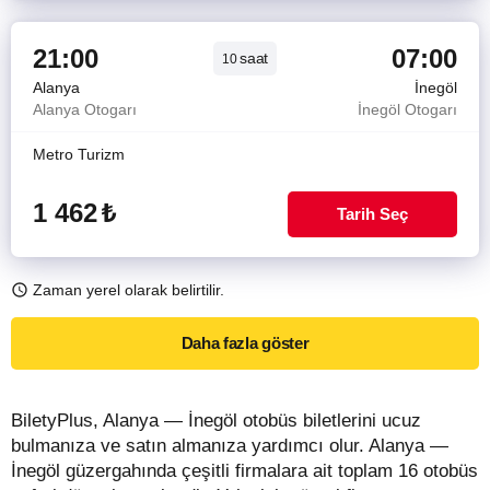
21:00
07:00
saat
10
Alanya
İnegöl
Alanya Otogarı
İnegöl Otogarı
Metro Turizm
1 462
₺
Tarih Seç
Zaman yerel olarak belirtilir.
Daha fazla göster
BiletyPlus, Alanya — İnegöl otobüs biletlerini ucuz
bulmanıza ve satın almanıza yardımcı olur. Alanya —
İnegöl güzergahında çeşitli firmalara ait toplam 16 otobüs