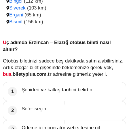
Bingöl
(112 km)
Siverek
(103 km)
Ergani
(65 km)
Bismil
(156 km)
Üç adımda Erzincan – Elazığ otobüs bileti nasıl
alınır?
Otobüs biletinizi sadece beş dakikada satın alabilirsiniz.
Artık otogar bilet gişesinde beklemenize gerek yok,
bus
.biletyplus.com.tr
adresine gitmeniz yeterli.
Şehirleri ve kalkış tarihini belirtin
Sefer seçin
Ödeme için operatör web sitesine git