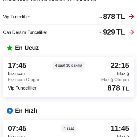
878
TL
Vip Tuncelililer
~
929
TL
Can Dersim Tuncelililer
~
En Ucuz
17:45
22:15
4
saat
30
dakika
Erzincan
Elazığ
Erzincan Otogarı
Elazığ Otogarı
878
Vip Tuncelililer
TL
En Hızlı
07:45
11:45
4
saat
Erzincan
Elazığ