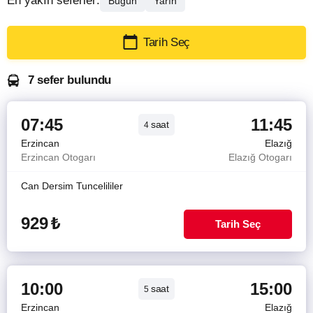
En yakın seferler:
Bugün
Yarın
Tarih Seç
7 sefer bulundu
07:45
11:45
saat
4
Erzincan
Elazığ
Erzincan Otogarı
Elazığ Otogarı
Can Dersim Tuncelililer
929
₺
Tarih Seç
10:00
15:00
saat
5
Erzincan
Elazığ