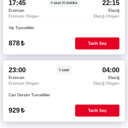
17:45
22:15
saat
dakika
4
30
Erzincan
Elazığ
Erzincan Otogarı
Elazığ Otogarı
Vip Tuncelililer
878
₺
Tarih Seç
23:00
04:00
saat
5
Erzincan
Elazığ
Erzincan Otogarı
Elazığ Otogarı
Can Dersim Tuncelililer
929
₺
Tarih Seç