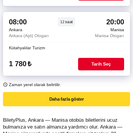
08:00
20:00
saat
12
Ankara
Manisa
Ankara (Aşti) Otogarı
Manisa Otogarı
Kütahyalılar Turizm
1 780
₺
Tarih Seç
Zaman yerel olarak belirtilir.
Daha fazla göster
BiletyPlus, Ankara — Manisa otobüs biletlerini ucuz
bulmanıza ve satın almanıza yardımcı olur. Ankara —