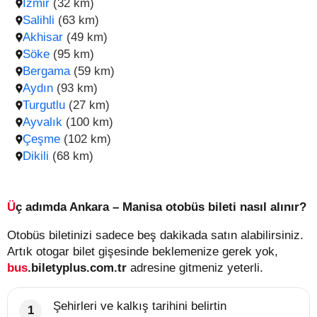
İzmir
(32 km)
Salihli
(63 km)
Akhisar
(49 km)
Söke
(95 km)
Bergama
(59 km)
Aydın
(93 km)
Turgutlu
(27 km)
Ayvalık
(100 km)
Çeşme
(102 km)
Dikili
(68 km)
Üç adımda Ankara – Manisa otobüs bileti nasıl alınır?
Otobüs biletinizi sadece beş dakikada satın alabilirsiniz.
Artık otogar bilet gişesinde beklemenize gerek yok,
bus
.biletyplus.com.tr
adresine gitmeniz yeterli.
Şehirleri ve kalkış tarihini belirtin