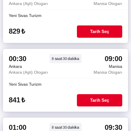
Ankara (Aşti) Otogarı
Manisa Otogarı
Yeni Sivas Turizm
829
₺
Tarih Seç
00:30
09:00
saat
dakika
8
30
Ankara
Manisa
Ankara (Aşti) Otogarı
Manisa Otogarı
Yeni Sivas Turizm
841
₺
Tarih Seç
01:00
09:30
saat
dakika
8
30