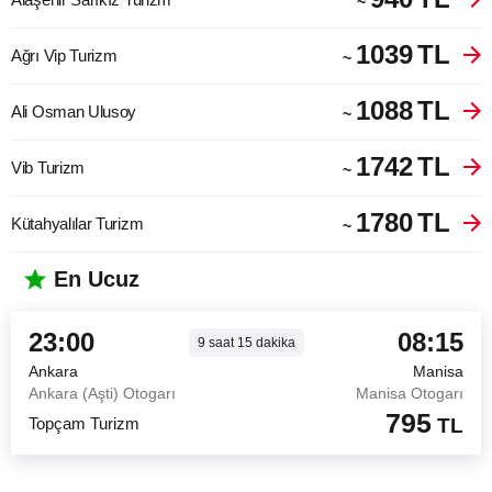
~
1039
TL
Ağrı Vip Turizm
~
1088
TL
Ali Osman Ulusoy
~
1742
TL
Vib Turizm
~
1780
TL
Kütahyalılar Turizm
~
En Ucuz
23:00
08:15
9
saat
15
dakika
Ankara
Manisa
Ankara (Aşti) Otogarı
Manisa Otogarı
795
Topçam Turizm
TL