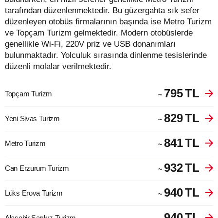
tarafından düzenlenmektedir. Bu güzergahta sık sefer
düzenleyen otobüs firmalarının başında ise Metro Turizm
ve Topçam Turizm gelmektedir. Modern otobüslerde
genellikle Wi-Fi, 220V priz ve USB donanımları
bulunmaktadır. Yolculuk sırasında dinlenme tesislerinde
düzenli molalar verilmektedir.
795
TL
Topçam Turizm
~
829
TL
Yeni Sivas Turizm
~
841
TL
Metro Turizm
~
932
TL
Can Erzurum Turizm
~
940
TL
Lüks Erova Turizm
~
940
TL
Alaşehir Sarıkız Turizm