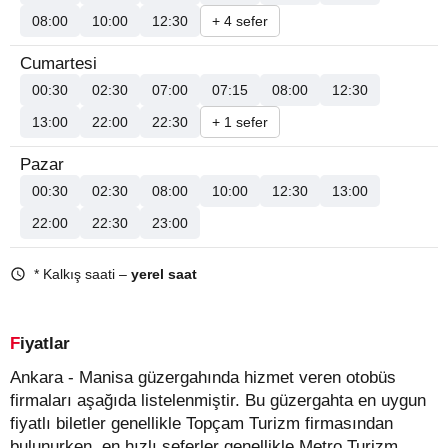
08:00
10:00
12:30
+ 4 sefer
Cumartesi
00:30
02:30
07:00
07:15
08:00
12:30
13:00
22:00
22:30
+ 1 sefer
Pazar
00:30
02:30
08:00
10:00
12:30
13:00
22:00
22:30
23:00
* Kalkış saati –
yerel saat
Fiyatlar
Ankara - Manisa güzergahında hizmet veren otobüs
firmaları aşağıda listelenmiştir. Bu güzergahta en uygun
fiyatlı biletler genellikle Topçam Turizm firmasından
bulunurken, en hızlı seferler genellikle Metro Turizm