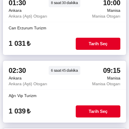
01:30
10:00
saat
dakika
8
30
Ankara
Manisa
Ankara (Aşti) Otogarı
Manisa Otogarı
Can Erzurum Turizm
1 031
₺
Tarih Seç
02:30
09:15
saat
dakika
6
45
Ankara
Manisa
Ankara (Aşti) Otogarı
Manisa Otogarı
Ağrı Vip Turizm
1 039
₺
Tarih Seç