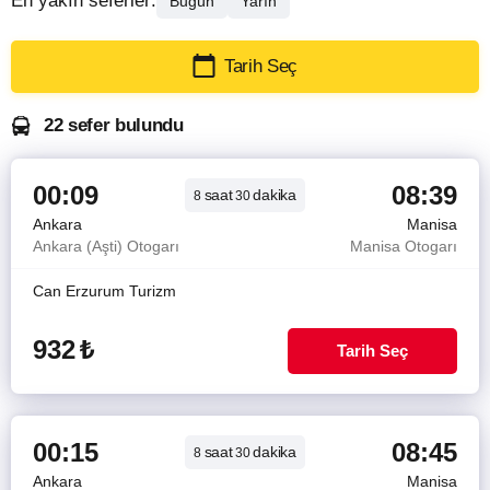
En yakın seferler:
Bugün
Yarın
Tarih Seç
22 sefer bulundu
00:09
08:39
saat
dakika
8
30
Ankara
Manisa
Ankara (Aşti) Otogarı
Manisa Otogarı
Can Erzurum Turizm
932
₺
Tarih Seç
00:15
08:45
saat
dakika
8
30
Ankara
Manisa