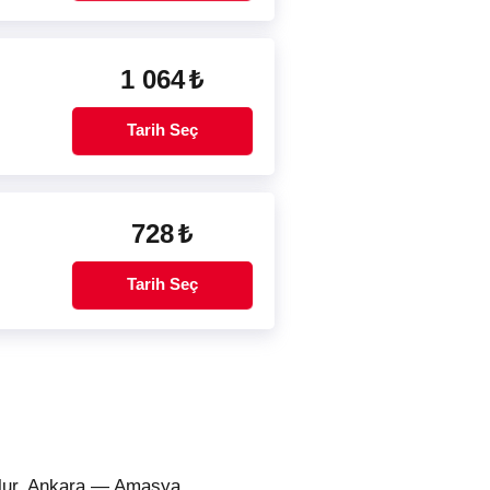
1 064
₺
Tarih Seç
728
₺
Tarih Seç
 olur. Ankara — Amasya