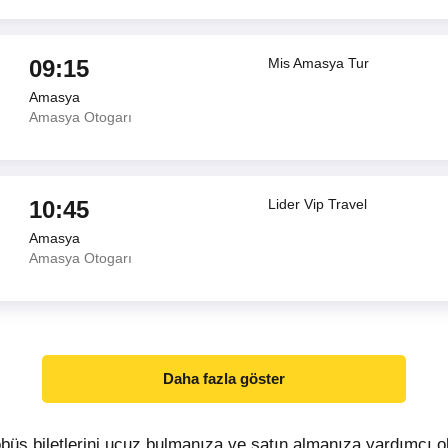
09:15
Mis Amasya Tur
Amasya
Amasya Otogarı
10:45
Lider Vip Travel
Amasya
Amasya Otogarı
Daha fazla göster
büs biletlerini ucuz bulmanıza ve satın almanıza yardımcı