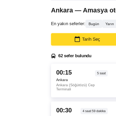
Ankara — Amasya otobü
En yakın seferler:
Bugün
Yarın
Tarih Seç
62 sefer bulundu
00:15
5
saat
Ankara
Ankara (Söğütözü) Cep
Terminali
00:30
4
saat
59
dakika