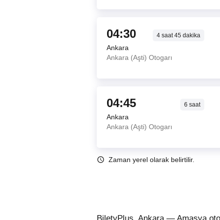
04:30
4
saat
45
dakika
Ankara
Ankara (Aşti) Otogarı
04:45
6
saat
Ankara
Ankara (Aşti) Otogarı
Zaman yerel olarak belirtilir.
BiletyPlus, Ankara — Amasya oto