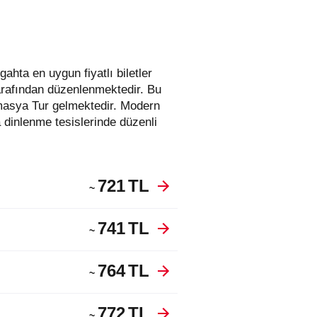
tarafından düzenlenmektedir. Bu
masya Tur gelmektedir. Modern
 dinlenme tesislerinde düzenli
721
TL
~
741
TL
~
764
TL
~
772
TL
~