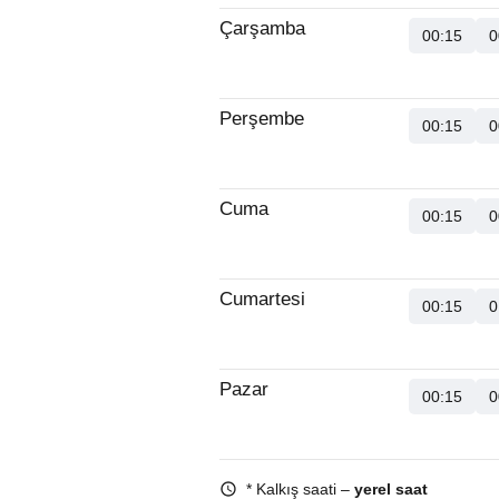
Çarşamba
00:15
0
Perşembe
00:15
0
Cuma
00:15
0
Cumartesi
00:15
0
Pazar
00:15
0
* Kalkış saati –
yerel saat