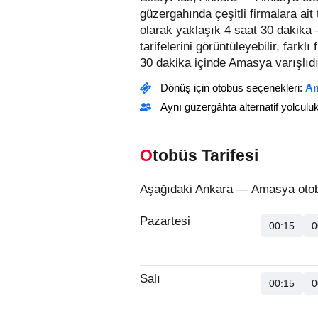
güzergahında çeşitli firmalara ai
olarak yaklaşık 4 saat 30 dakika 
tarifelerini görüntüleyebilir, farklı
30 dakika içinde Amasya varışlıdı
Dönüş için otobüs seçenekleri:
Am
Aynı güzergâhta alternatif yolculu
Otobüs Tarifesi
Aşağıdaki Ankara — Amasya otobüs
Pazartesi
00:15
0
Salı
00:15
0