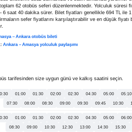
t toplam 62 otobüs seferi düzenlenmektedir. Yolculuk süresi f
– 6 saat 40 dakika sürer.
Bilet fiyatları genellikle 694 TL ile
 firmaların sefer fiyatlarını karşılaştırabilir ve en düşük fiyatı
r.
asya – Ankara otobüs bileti
k:
Ankara – Amasya yolculuk paylaşımı
 tarifesinden size uygun günü ve kalkış saatini seçin.
0:30
01:00
01:30
02:00
02:30
04:30
05:00
05:10
07:30
08:00
08:30
09:00
09:30
09:45
10:30
0:30
01:00
01:30
02:00
02:30
04:30
05:00
06:00
08:30
09:00
10:30
12:30
13:00
14:30
15:30