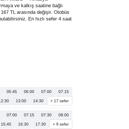
irmaya ve kalkış saatine bağlı
 1 167 TL arasında değişir.
Otobüs
 bulabilirsiniz. En hızlı sefer 4 saat
05:45
06:00
07:00
07:15
12:30
13:00
14:30
+ 17 sefer
07:00
07:15
07:30
08:00
15:45
16:30
17:30
+ 9 sefer