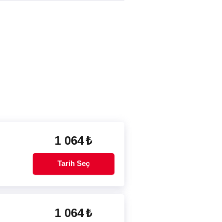
1 064
₺
Tarih Seç
1 064
₺