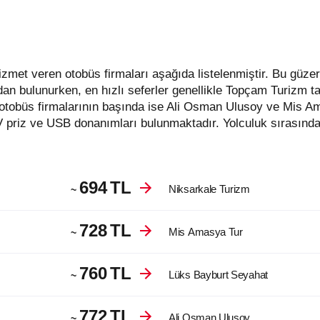
dan bulunurken, en hızlı seferler genellikle Topçam Turizm 
otobüs firmalarının başında ise Ali Osman Ulusoy ve Mis A
V priz ve USB donanımları bulunmaktadır. Yolculuk sırasında
694
TL
Niksarkale Turizm
~
728
TL
Mis Amasya Tur
~
760
TL
Lüks Bayburt Seyahat
~
772
TL
Ali Osman Ulusoy
~