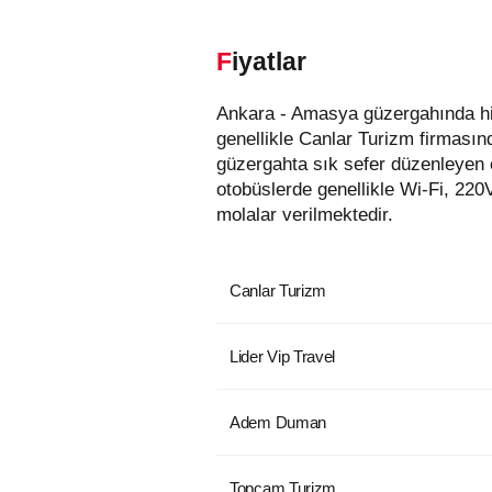
Fiyatlar
Ankara - Amasya güzergahında hizmet veren otobüs firmaları aşağıda listelenmiştir. Bu güzergahta en uygun fiyatlı biletler
genellikle Canlar Turizm firmasın
güzergahta sık sefer düzenleyen 
otobüslerde genellikle Wi-Fi, 220
molalar verilmektedir.
Canlar Turizm
Lider Vip Travel
Adem Duman
Topçam Turizm