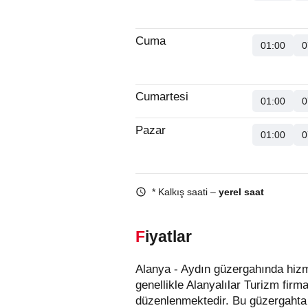
Cuma
01:00
0
Cumartesi
01:00
0
Pazar
01:00
0
* Kalkış saati –
yerel saat
Fiyatlar
Alanya - Aydın güzergahında hizmet veren otobüs firmaları aşağıda listelenmiştir. Bu güzergahta en uygun fiyatlı biletler
genellikle Alanyalılar Turizm firm
düzenlenmektedir. Bu güzergahta 