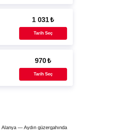
1 031
₺
Tarih Seç
970
₺
Tarih Seç
ur. Alanya — Aydın güzergahında