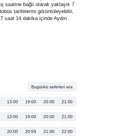
ış saatine bağlı olarak yaklaşık 7
obüs tarifelerini görüntüleyebilir,
er 7 saat 14 dakika içinde Aydın
Bugünkü seferleri ara
13:00
19:00
20:00
21:00
13:00
19:00
20:00
21:00
20:00
20:59
21:00
22:00