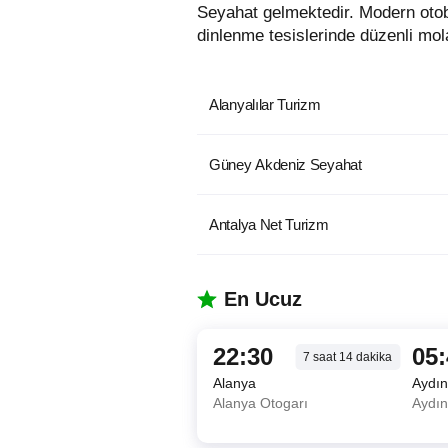
Seyahat gelmektedir. Modern otob
dinlenme tesislerinde düzenli mola
Alanyalılar Turizm
Güney Akdeniz Seyahat
Antalya Net Turizm
En Ucuz
22:30
05
7
saat
14
dakika
Alanya
Aydı
Alanya Otogarı
Aydın