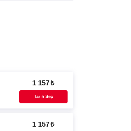
1 157
₺
Tarih Seç
1 157
₺