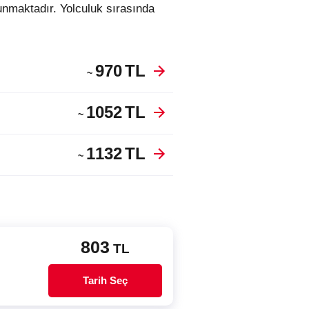
unmaktadır. Yolculuk sırasında
970
TL
~
1052
TL
~
1132
TL
~
803
TL
Tarih Seç