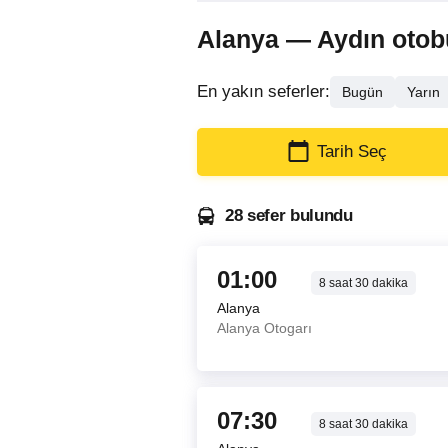
Alanya — Aydın otobüs
En yakın seferler:
Bugün
Yarın
Tarih Seç
28 sefer bulundu
01:00
8
saat
30
dakika
Alanya
Alanya Otogarı
07:30
8
saat
30
dakika