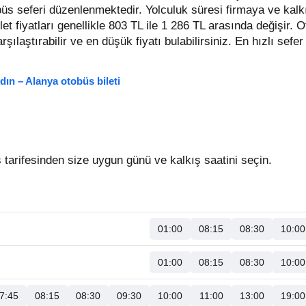
obüs seferi düzenlenmektedir. Yolculuk süresi firmaya ve kalk
let fiyatları genellikle 803 TL ile 1 286 TL arasında değişir.
Ot
karşılaştırabilir ve en düşük fiyatı bulabilirsiniz. En hızlı sef
dın – Alanya otobüs bileti
tarifesinden size uygun günü ve kalkış saatini seçin.
01:00
08:15
08:30
10:00
01:00
08:15
08:30
10:00
7:45
08:15
08:30
09:30
10:00
11:00
13:00
19:00