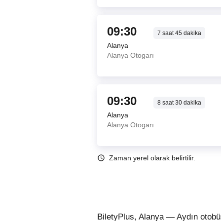
09:30
7
saat
45
dakika
Alanya
Alanya Otogarı
09:30
8
saat
30
dakika
Alanya
Alanya Otogarı
Zaman yerel olarak belirtilir.
BiletyPlus, Alanya — Aydın otobü