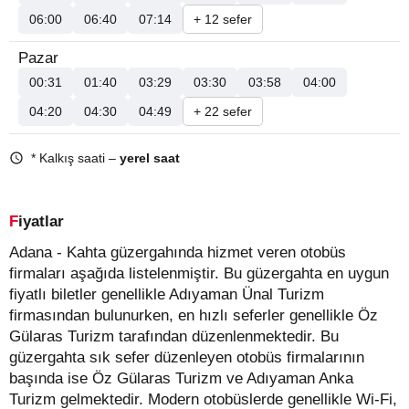
06:00
06:40
07:14
+ 12 sefer
Pazar
00:31
01:40
03:29
03:30
03:58
04:00
04:20
04:30
04:49
+ 22 sefer
* Kalkış saati –
yerel saat
Fiyatlar
Adana - Kahta güzergahında hizmet veren otobüs
firmaları aşağıda listelenmiştir. Bu güzergahta en uygun
fiyatlı biletler genellikle Adıyaman Ünal Turizm
firmasından bulunurken, en hızlı seferler genellikle Öz
Gülaras Turizm tarafından düzenlenmektedir. Bu
güzergahta sık sefer düzenleyen otobüs firmalarının
başında ise Öz Gülaras Turizm ve Adıyaman Anka
Turizm gelmektedir. Modern otobüslerde genellikle Wi-Fi,