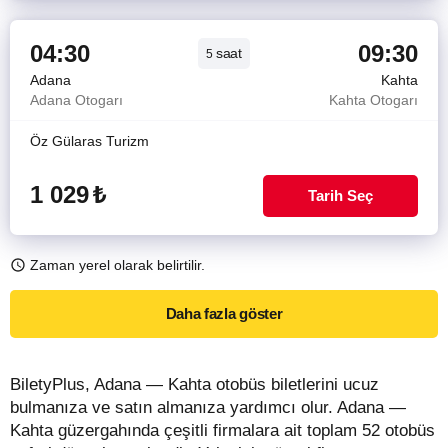
04:30
09:30
saat
5
Adana
Kahta
Adana Otogarı
Kahta Otogarı
Öz Gülaras Turizm
1 029
₺
Tarih Seç
Zaman yerel olarak belirtilir.
Daha fazla göster
BiletyPlus, Adana — Kahta otobüs biletlerini ucuz
bulmanıza ve satın almanıza yardımcı olur. Adana —
Kahta güzergahında çeşitli firmalara ait toplam 52 otobüs