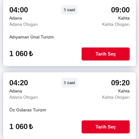
04:00
09:00
saat
5
Adana
Kahta
Adana Otogarı
Kahta Otogarı
Adıyaman Ünal Turizm
1 060
₺
Tarih Seç
04:20
09:20
saat
5
Adana
Kahta
Adana Otogarı
Kahta Otogarı
Öz Gülaras Turizm
1 060
₺
Tarih Seç