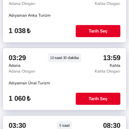
Adana Otogarı
Kahta Otogarı
Adıyaman Anka Turizm
1 038
₺
Tarih Seç
03:29
13:59
saat
dakika
10
30
Adana
Kahta
Adana Otogarı
Kahta Otogarı
Adıyaman Ünal Turizm
1 060
₺
Tarih Seç
03:30
08:30
saat
5