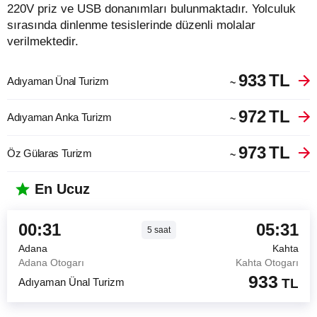
220V priz ve USB donanımları bulunmaktadır. Yolculuk
sırasında dinlenme tesislerinde düzenli molalar
verilmektedir.
933
TL
Adıyaman Ünal Turizm
~
972
TL
Adıyaman Anka Turizm
~
973
TL
Öz Gülaras Turizm
~
En Ucuz
00:31
05:31
5
saat
Adana
Kahta
Adana Otogarı
Kahta Otogarı
933
Adıyaman Ünal Turizm
TL