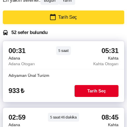
En yakın seferler:
Bugün
Yarın
Tarih Seç
52 sefer bulundu
00:31
05:31
saat
5
Adana
Kahta
Adana Otogarı
Kahta Otogarı
Adıyaman Ünal Turizm
933
₺
Tarih Seç
02:59
08:45
saat
dakika
5
46
Adana
Kahta