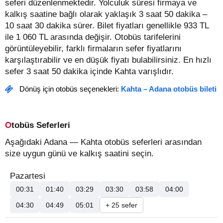
seferi düzenlenmektedir. Yolculuk süresi firmaya ve
kalkış saatine bağlı olarak yaklaşık 3 saat 50 dakika –
10 saat 30 dakika sürer.
Bilet fiyatları genellikle 933 TL
ile 1 060 TL arasında değişir.
Otobüs tarifelerini
görüntüleyebilir, farklı firmaların sefer fiyatlarını
karşılaştırabilir ve en düşük fiyatı bulabilirsiniz. En hızlı
sefer 3 saat 50 dakika içinde Kahta varışlıdır.
Dönüş için otobüs seçenekleri:
Kahta – Adana otobüs bileti
Otobüs Seferleri
Aşağıdaki Adana — Kahta otobüs seferleri arasından
size uygun günü ve kalkış saatini seçin.
Pazartesi
00:31
01:40
03:29
03:30
03:58
04:00
04:30
04:49
05:01
+ 25 sefer