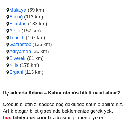
Malatya
(69 km)
Elazığ
(113 km)
Elbistan
(133 km)
Afşin
(157 km)
Tunceli
(167 km)
Gaziantep
(135 km)
Adıyaman
(30 km)
Siverek
(61 km)
Kilis
(178 km)
Ergani
(113 km)
Üç adımda Adana – Kahta otobüs bileti nasıl alınır?
Otobüs biletinizi sadece beş dakikada satın alabilirsiniz.
Artık otogar bilet gişesinde beklemenize gerek yok,
bus
.biletyplus.com.tr
adresine gitmeniz yeterli.