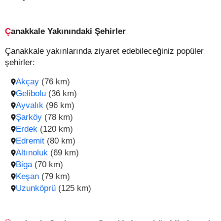
Çanakkale Yakınındaki Şehirler
Çanakkale yakınlarında ziyaret edebileceğiniz popüler
şehirler:
Akçay
(76 km)
Gelibolu
(36 km)
Ayvalık
(96 km)
Şarköy
(78 km)
Erdek
(120 km)
Edremit
(80 km)
Altınoluk
(69 km)
Biga
(70 km)
Keşan
(79 km)
Uzunköprü
(125 km)