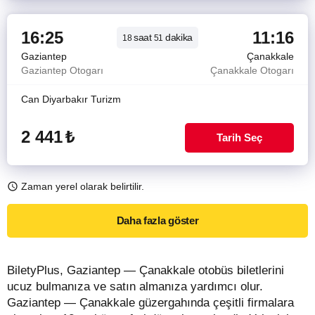
16:25
11:16
saat
dakika
18
51
Gaziantep
Çanakkale
Gaziantep Otogarı
Çanakkale Otogarı
Can Diyarbakır Turizm
2 441
₺
Tarih Seç
Zaman yerel olarak belirtilir.
Daha fazla göster
BiletyPlus, Gaziantep — Çanakkale otobüs biletlerini
ucuz bulmanıza ve satın almanıza yardımcı olur.
Gaziantep — Çanakkale güzergahında çeşitli firmalara