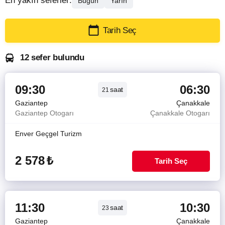
En yakın seferler:
Bugün
Yarın
Tarih Seç
12 sefer bulundu
09:30
06:30
saat
21
Gaziantep
Çanakkale
Gaziantep Otogarı
Çanakkale Otogarı
Enver Geçgel Turizm
2 578
₺
Tarih Seç
11:30
10:30
saat
23
Gaziantep
Çanakkale