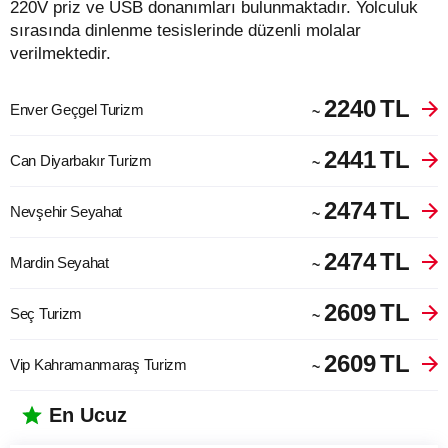
220V priz ve USB donanımları bulunmaktadır. Yolculuk
sırasında dinlenme tesislerinde düzenli molalar
verilmektedir.
2240
TL
Enver Geçgel Turizm
~
2441
TL
Can Diyarbakır Turizm
~
2474
TL
Nevşehir Seyahat
~
2474
TL
Mardin Seyahat
~
2609
TL
Seç Turizm
~
2609
TL
Vip Kahramanmaraş Turizm
~
En Ucuz