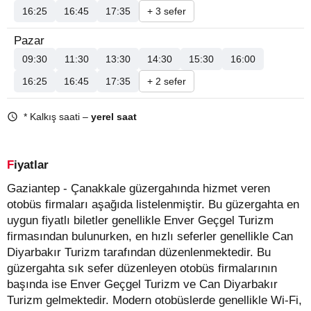
16:25
16:45
17:35
+ 3 sefer
Pazar
09:30
11:30
13:30
14:30
15:30
16:00
16:25
16:45
17:35
+ 2 sefer
* Kalkış saati –
yerel saat
Fiyatlar
Gaziantep - Çanakkale güzergahında hizmet veren
otobüs firmaları aşağıda listelenmiştir. Bu güzergahta en
uygun fiyatlı biletler genellikle Enver Geçgel Turizm
firmasından bulunurken, en hızlı seferler genellikle Can
Diyarbakır Turizm tarafından düzenlenmektedir. Bu
güzergahta sık sefer düzenleyen otobüs firmalarının
başında ise Enver Geçgel Turizm ve Can Diyarbakır
Turizm gelmektedir. Modern otobüslerde genellikle Wi-Fi,