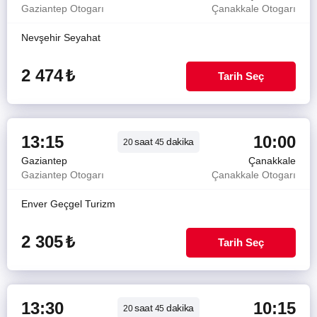
Gaziantep Otogarı
Çanakkale Otogarı
Nevşehir Seyahat
2 474
₺
Tarih Seç
13:15
10:00
saat
dakika
20
45
Gaziantep
Çanakkale
Gaziantep Otogarı
Çanakkale Otogarı
Enver Geçgel Turizm
2 305
₺
Tarih Seç
13:30
10:15
saat
dakika
20
45