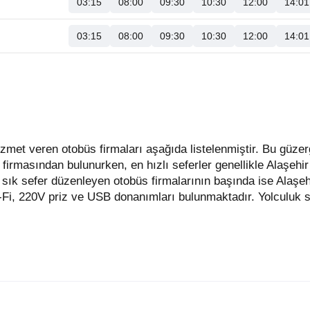
03:15
08:00
09:30
10:30
12:00
14:01
03:15
08:00
09:30
10:30
12:00
14:01
 firmasından bulunurken, en hızlı seferler genellikle Alaşehi
sık sefer düzenleyen otobüs firmalarının başında ise Alaşeh
-Fi, 220V priz ve USB donanımları bulunmaktadır. Yolculuk s