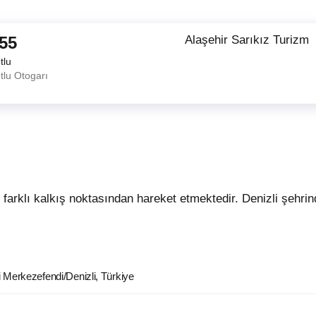
:55
Alaşehir Sarıkız Turizm
tlu
tlu Otogarı
i Merkezefendi/Denizli, Türkiye