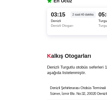
En Ucuz
03:15
05
2
saat
40
dakika
Denizli
Turgu
Denizli Otogarı
Turgu
Kalkış Otogarları
Denizli Turgutlu otobüs seferleri 1 farklı kalkış noktasından hareket etmektedir. Denizli şehrindeki otobüslerin kalkış noktaları
aşağıda listelenmiştir.
Denizli Şehirlerarası Otobüs Terminali
Sümer, İzmir Blv. No:32, 20020 Denizl