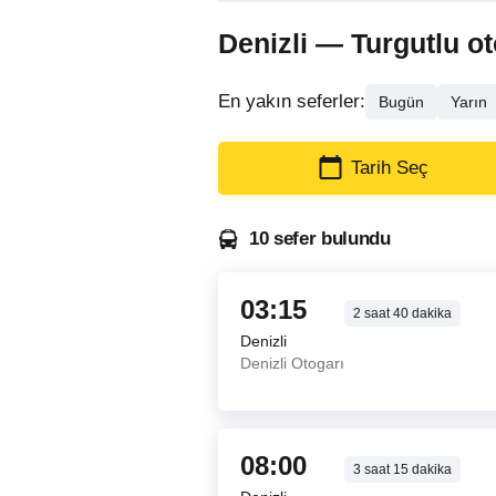
Denizli — Turgutlu oto
En yakın seferler:
Bugün
Yarın
Tarih Seç
10 sefer bulundu
03:15
2
saat
40
dakika
Denizli
Denizli Otogarı
08:00
3
saat
15
dakika