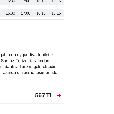
15:30
17:00
18:15
19:15
15:30
17:00
18:15
19:15
r Sarıkız Turizm tarafından
ir Sarıkız Turizm gelmektedir.
ırasında dinlenme tesislerinde
567
TL
~