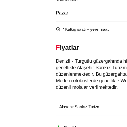
Pazar
* Kalkış saati –
yerel saat
Fiyatlar
Denizli - Turgutlu güzergahında hizmet veren otobüs firmaları aşağıda listelenmiştir. Bu güzergahta en uygun fiyatlı biletler
genellikle Alaşehir Sarıkız Turizm
düzenlenmektedir. Bu güzergahta 
Modern otobüslerde genellikle Wi
düzenli molalar verilmektedir.
Alaşehir Sarıkız Turizm