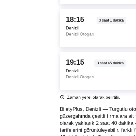
18:15
3
saat
1
dakika
Denizli
Denizli Otogarı
19:15
3
saat
45
dakika
Denizli
Denizli Otogarı
Zaman yerel olarak belirtilir.
BiletyPlus, Denizli — Turgutlu ot
güzergahında çeşitli firmalara ai
olarak yaklaşık 2 saat 40 dakika 
tarifelerini görüntüleyebilir, farklı