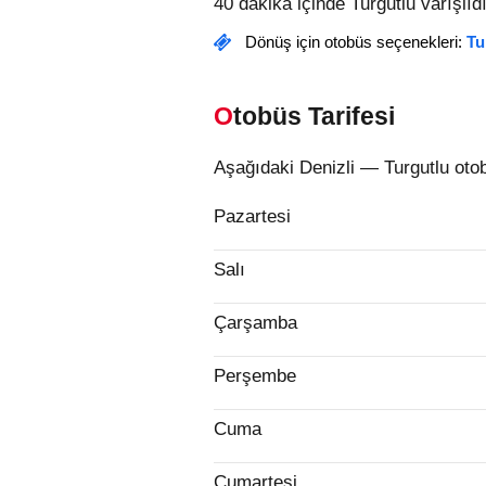
40 dakika içinde Turgutlu varışlıdı
Dönüş için otobüs seçenekleri:
Tu
Otobüs Tarifesi
Aşağıdaki Denizli — Turgutlu otob
Pazartesi
Salı
Çarşamba
Perşembe
Cuma
Cumartesi