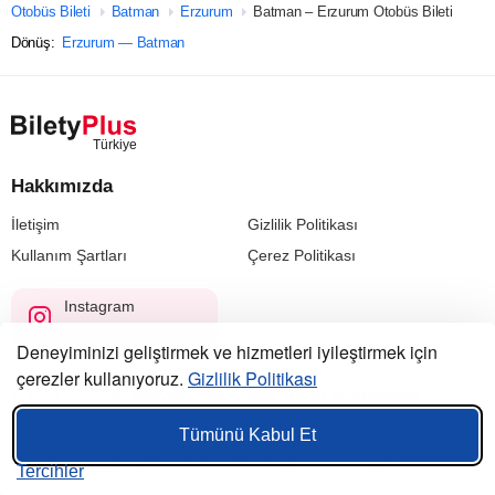
Otobüs Bileti
Batman
Erzurum
Batman – Erzurum Otobüs Bileti
Dönüş:
Erzurum — Batman
Hakkımızda
İletişim
Gizlilik Politikası
Kullanım Şartları
Çerez Politikası
Instagram
@biletyplus_turkiye
Deneyiminizi geliştirmek ve hizmetleri iyileştirmek için
çerezler kullanıyoruz.
Gizlilik Politikası
© 2023 — 2026, Biletyplus, Innovative Travel Technologies, LLC.
Tüm hakları saklıdır.
Tümünü Kabul Et
Bu siteyi kullanmanız,
kullanıcı sözleşmesi
,
gizlilik politikası
ve
çerez politikası
koşullarının kabul edildiği anlamına gelir.
Tercihler