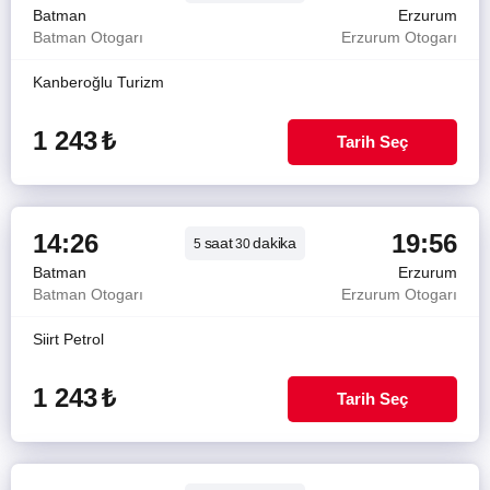
Batman
Erzurum
Batman Otogarı
Erzurum Otogarı
Kanberoğlu Turizm
1 243
₺
Tarih Seç
14:26
19:56
saat
dakika
5
30
Batman
Erzurum
Batman Otogarı
Erzurum Otogarı
Siirt Petrol
1 243
₺
Tarih Seç