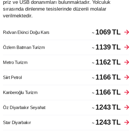
priz ve USB donanımları bulunmaktadır. Yolculuk
sırasında dinlenme tesislerinde düzenli molalar
verilmektedir.
1069
TL
Rıdvan Ekinci Doğu Kars
~
1139
TL
Özlem Batman Turizm
~
1162
TL
Metro Turizm
~
1166
TL
Siirt Petrol
~
1166
TL
Kanberoğlu Turizm
~
1243
TL
Öz Diyarbakır Seyahat
~
1243
TL
Star Diyarbakır
~