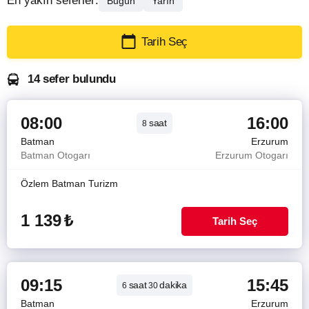
En yakın seferler:
Bugün
Yarın
Tarih Seç
14 sefer bulundu
08:00
16:00
saat
8
Batman
Erzurum
Batman Otogarı
Erzurum Otogarı
Özlem Batman Turizm
1 139
₺
Tarih Seç
09:15
15:45
saat
dakika
6
30
Batman
Erzurum